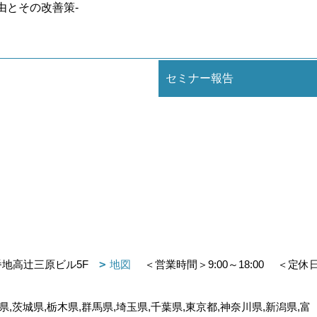
由とその改善策-
セミナー報告
番地高辻三原ビル5F
地図
＜営業時間＞9:00～18:00
＜定休
,茨城県,栃木県,群馬県,埼玉県,千葉県,東京都,神奈川県,新潟県,富