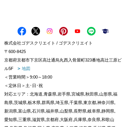
株式会社ゴデスクリエイト / ゴデスクリエイト
〒600-8425
京都府京都市下京区高辻通烏丸西入骨屋町323番地高辻三原ビ
ル5F
地図
＜営業時間＞9:00～18:00
＜定休日＞土･日･祝
対応エリア：北海道,青森県,岩手県,宮城県,秋田県,山形県,福
島県,茨城県,栃木県,群馬県,埼玉県,千葉県,東京都,神奈川県,
新潟県,富山県,石川県,福井県,山梨県,長野県,岐阜県,静岡県,
愛知県,三重県,滋賀県,京都府,大阪府,兵庫県,奈良県,和歌山