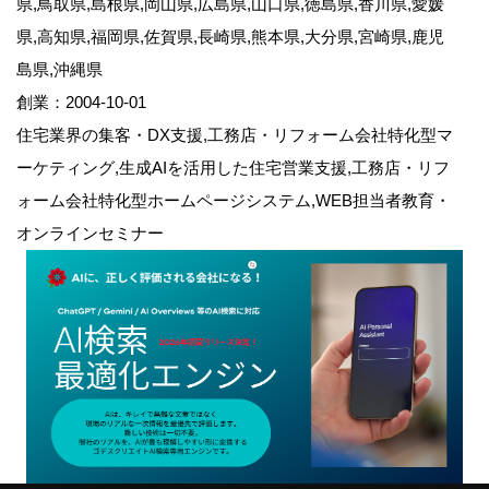
県,鳥取県,島根県,岡山県,広島県,山口県,徳島県,香川県,愛媛
県,高知県,福岡県,佐賀県,長崎県,熊本県,大分県,宮崎県,鹿児
島県,沖縄県
創業：2004-10-01
住宅業界の集客・DX支援,工務店・リフォーム会社特化型マ
ーケティング,生成AIを活用した住宅営業支援,工務店・リフ
ォーム会社特化型ホームページシステム,WEB担当者教育・
オンラインセミナー