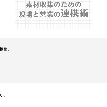
携術。
い。