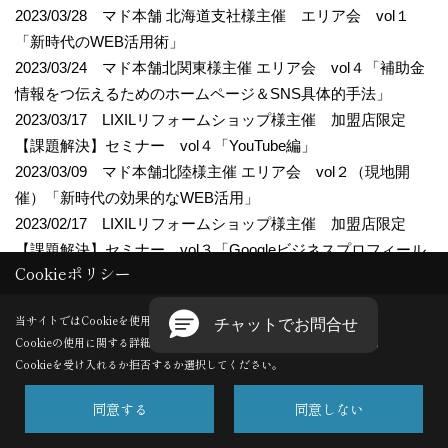
2023/03/28 マド本舗 北海道支社様主催 エリア会 vol１
「新時代のWEB活用術」
2023/03/24 マド本舗北関東様主催 エリア会 vol４「補助金
情報をつ伝えるためのホームページ＆SNS具体的手法」
2023/03/17 LIXILリフォームショップ様主催 加盟店限定
【課題解決】セミナー vol４「YouTube編」
2023/03/09 マド本舗北陸様主催 エリア会 vol２（現地開
催）「新時代の効果的なWEB活用」
2023/02/17 LIXILリフォームショップ様主催 加盟店限定
【課題解決】セミナー vol３「Googleビジネスプロフィール
Cookieポリシー
編」
2023/02/16 マド本舗 東北支社様主催 エリア会 vol４「イ
当サイトではCookieを使用します。
ベント集客のためのホームページ＆SNS具体的手法」
Cookieの使用に関する詳細は 「
プライバシーポリシー
」をご覧ください。
2023/02/14 LIXIL九州様主催 LIXILリフォームネット登録店
Cookieを受け入れるか拒否するか選択してください。
様限定セミナー「WEB集客セミナー」
2023/02/08 マド本舗 千葉エリア様主催 エリア会 vol２
同意する
同意しない
（現地開催）「明日からできる！効果的なWEB活用②」