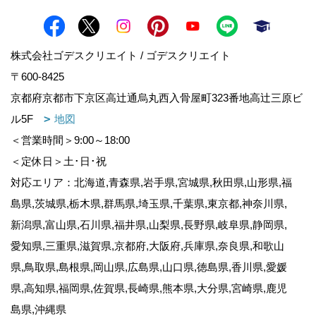
株式会社ゴデスクリエイト / ゴデスクリエイト
〒600-8425
京都府京都市下京区高辻通烏丸西入骨屋町323番地高辻三原ビ
ル5F
地図
＜営業時間＞9:00～18:00
＜定休日＞土･日･祝
対応エリア：北海道,青森県,岩手県,宮城県,秋田県,山形県,福
島県,茨城県,栃木県,群馬県,埼玉県,千葉県,東京都,神奈川県,
新潟県,富山県,石川県,福井県,山梨県,長野県,岐阜県,静岡県,
愛知県,三重県,滋賀県,京都府,大阪府,兵庫県,奈良県,和歌山
県,鳥取県,島根県,岡山県,広島県,山口県,徳島県,香川県,愛媛
県,高知県,福岡県,佐賀県,長崎県,熊本県,大分県,宮崎県,鹿児
島県,沖縄県