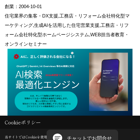
創業：2004-10-01
住宅業界の集客・DX支援,工務店・リフォーム会社特化型マ
ーケティング,生成AIを活用した住宅営業支援,工務店・リフ
ォーム会社特化型ホームページシステム,WEB担当者教育・
オンラインセミナー
Cookieポリシー
Copyright (c) GODDESS CREATE. All Rights Reserved.
当サイトではCookieを使用します。