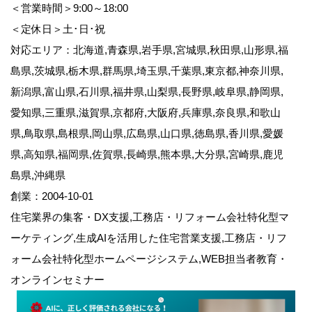
＜営業時間＞9:00～18:00
＜定休日＞土･日･祝
対応エリア：北海道,青森県,岩手県,宮城県,秋田県,山形県,福
島県,茨城県,栃木県,群馬県,埼玉県,千葉県,東京都,神奈川県,
新潟県,富山県,石川県,福井県,山梨県,長野県,岐阜県,静岡県,
愛知県,三重県,滋賀県,京都府,大阪府,兵庫県,奈良県,和歌山
県,鳥取県,島根県,岡山県,広島県,山口県,徳島県,香川県,愛媛
県,高知県,福岡県,佐賀県,長崎県,熊本県,大分県,宮崎県,鹿児
島県,沖縄県
創業：2004-10-01
住宅業界の集客・DX支援,工務店・リフォーム会社特化型マ
ーケティング,生成AIを活用した住宅営業支援,工務店・リフ
ォーム会社特化型ホームページシステム,WEB担当者教育・
オンラインセミナー