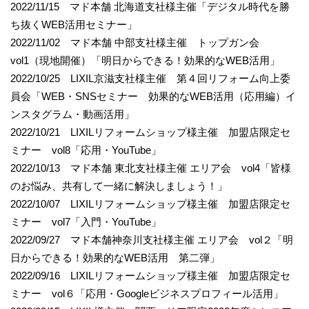
2022/11/15 マド本舗 北海道支社様主催「デジタル時代を勝
ち抜くWEB活用セミナー」
2022/11/02 マド本舗 中部支社様主催 トップガン会
vol1（現地開催）「明日からできる！効果的なWEB活用」
2022/10/25 LIXIL京滋支社様主催 第４回リフォーム向上委
員会「WEB・SNSセミナー 効果的なWEB活用（応用編）イ
ンスタグラム・動画活用」
2022/10/21 LIXILリフォームショップ様主催 加盟店限定セ
ミナー vol8「応用・YouTube」
2022/10/13 マド本舗 東北支社様主催 エリア会 vol4「皆様
のお悩み、共有して一緒に解決しましょう！」
2022/10/07 LIXILリフォームショップ様主催 加盟店限定セ
ミナー vol7「入門・YouTube」
2022/09/27 マド本舗神奈川支社様主催 エリア会 vol２「明
日からできる！効果的なWEB活用 第二弾」
2022/09/16 LIXILリフォームショップ様主催 加盟店限定セ
ミナー vol６「応用・Googleビジネスプロフィール活用」