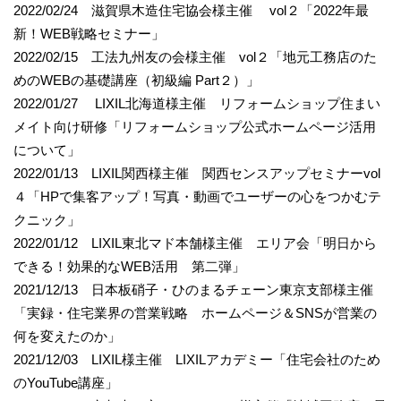
2022/02/24 滋賀県木造住宅協会様主催 vol２「2022年最
新！WEB戦略セミナー」
2022/02/15 工法九州友の会様主催 vol２「地元工務店のた
めのWEBの基礎講座（初級編 Part２）」
2022/01/27 LIXIL北海道様主催 リフォームショップ住まい
メイト向け研修「リフォームショップ公式ホームページ活用
について」
2022/01/13 LIXIL関西様主催 関西センスアップセミナーvol
４「HPで集客アップ！写真・動画でユーザーの心をつかむテ
クニック」
2022/01/12 LIXIL東北マド本舗様主催 エリア会「明日から
できる！効果的なWEB活用 第二弾」
2021/12/13 日本板硝子・ひのまるチェーン東京支部様主催
「実録・住宅業界の営業戦略 ホームページ＆SNSが営業の
何を変えたのか」
2021/12/03 LIXIL様主催 LIXILアカデミー「住宅会社のため
のYouTube講座」