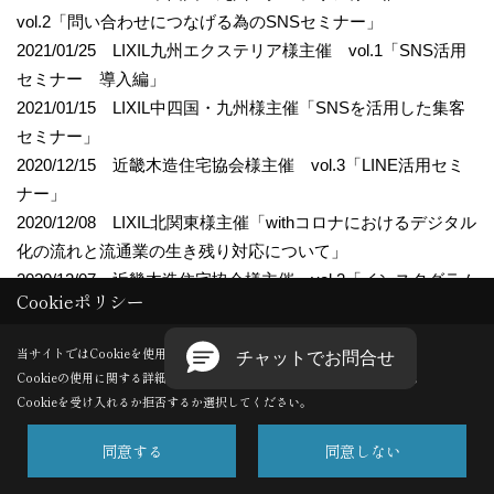
vol.2「問い合わせにつなげる為のSNSセミナー」
2021/01/25 LIXIL九州エクステリア様主催 vol.1「SNS活用
セミナー 導入編」
2021/01/15 LIXIL中四国・九州様主催「SNSを活用した集客
セミナー」
2020/12/15 近畿木造住宅協会様主催 vol.3「LINE活用セミ
ナー」
2020/12/08 LIXIL北関東様主催「withコロナにおけるデジタル
化の流れと流通業の生き残り対応について」
2020/12/07 近畿木造住宅協会様主催 vol.2「インスタグラム
Cookieポリシー
セミナー」
2020/11/24 近畿木造住宅協会様主催 vol.1「住宅会社が知っ
当サイトではCookieを使用します。
ておくべきSNS活用セミナー」
Cookieの使用に関する詳細は 「
プライバシーポリシー
」をご覧ください。
2020/10/29 北陸型木の住まい研究会様主催「地域工務店の
Cookieを受け入れるか拒否するか選択してください。
SNS集客術」
同意する
同意しない
2020/10/22 GLホーム様主催「来場・受注につながるWEB戦
略セミナー」