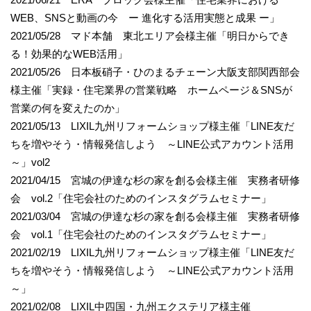
WEB、SNSと動画の今 ー 進化する活用実態と成果 ー」
2021/05/28 マド本舗 東北エリア会様主催「明日からでき
る！効果的なWEB活用」
2021/05/26 日本板硝子・ひのまるチェーン大阪支部関西部会
様主催「実録・住宅業界の営業戦略 ホームページ＆SNSが
営業の何を変えたのか」
2021/05/13 LIXIL九州リフォームショップ様主催「LINE友だ
ちを増やそう・情報発信しよう ～LINE公式アカウント活用
～」vol2
2021/04/15 宮城の伊達な杉の家を創る会様主催 実務者研修
会 vol.2「住宅会社のためのインスタグラムセミナー」
2021/03/04 宮城の伊達な杉の家を創る会様主催 実務者研修
会 vol.1「住宅会社のためのインスタグラムセミナー」
2021/02/19 LIXIL九州リフォームショップ様主催「LINE友だ
ちを増やそう・情報発信しよう ～LINE公式アカウント活用
～」
2021/02/08 LIXIL中四国・九州エクステリア様主催