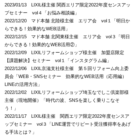
2023/01/13 LIXIL様主催 関西エリア限定2022年度センスアッ
プセミナー vol４「お悩み相談編」
2022/12/20 マド本舗 北陸様主催 エリア会 vol１「明日か
らできる！効果的なWEB活用」
2022/12/15 マド本舗 北関東様主催 エリア会 vol３「明日
からできる！効果的なWEB活用②」
2022/12/09 LIXILリフォームショップ様主催 加盟店限定
【課題解決】セミナー vol１「インスタグラム編」
2022/12/06 LIXIL京滋支社様主催 第５回リフォーム向上委
員会「WEB・SNSセミナー 効果的なWEB活用（応用編）
LINEの活用方法」
2022/12/02 LIXILリフォームショップ埼玉なでしこ倶楽部様
主催（現地開催）「時代の波、SNSを楽しく乗りこなそ
う！」
2022/11/17 LIXIL様主催 関西エリア限定2022年度センスア
ップセミナー vol３「LINE運営でリピート受注獲得率をあげ
る手法とは？」