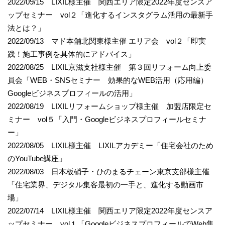
2022/09/15 LIXIL様主催 関西エリア限定2022年度センスア
ップセミナー vol２「進化するインスタグラム活用の最新手
法とは？」
2022/09/13 マド本舗北関東様主催 エリア会 vol２「即実
践！施工事例を具体的にアドバイス」
2022/08/25 LIXIL京滋支社様主催 第３回リフォーム向上委
員会「WEB・SNSセミナー 効果的なWEB活用（応用編）
Googleビジネスプロフィールの活用」
2022/08/19 LIXILリフォームショップ様主催 加盟店限定セ
ミナー vol５「入門・Googleビジネスプロフィールセミナ
ー」
2022/08/05 LIXIL様主催 LIXILアカデミー「住宅会社のため
のYouTube講座」
2022/08/03 日本板硝子・ひのまるチェーン東京支部様主催
「住宅業界、デジタル集客最初の一手と、進化する動画市
場」
2022/07/14 LIXIL様主催 関西エリア限定2022年度センスア
ップセミナー vol１「GoogleビジネスプロフィールでWeb集