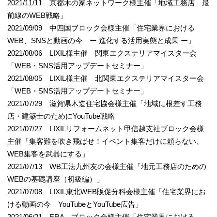
2021/11/11 京都木の家ネットワーク様主催「地域工務店 最
前線のWEB戦略」
2021/09/09 中四国ブロック会様主催「住宅業界における
WEB、SNSと動画の今 ー 進化する活用実態と成果 ー」
2021/08/06 LIXIL様主催 関東エクステリアマイスター会
「WEB・SNS活用アップデートセミナー」
2021/08/05 LIXIL様主催 北関東エクステリアマイスター会
「WEB・SNS活用アップデートセミナー」
2021/07/29 滋賀県木造住宅協会様主催「地域に根差す工務
店・建築士のためにYouTube戦略
2021/07/27 LIXILリフォームネット甲信越支社ブロック会様
主催「集客難を吹き飛ばせ！イベント集客だけに頼らない、
WEB集客を武器にする」
2021/07/13 WB工法九州友の会様主催「地元工務店のための
WEBの基礎講座（初級編）」
2021/07/08 LIXIL東北WEB販促分科会様主催「住宅業界にお
ける動画の今 YouTubeとYouTube広告」
2021/06/21 ERA ブロック会様主催「住宅業界における