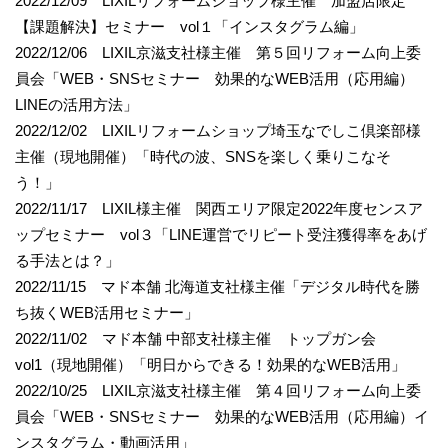
2022/12/09 LIXILリフォームショップ様主催 加盟店限定
【課題解決】セミナー vol１「インスタグラム編」
2022/12/06 LIXIL京滋支社様主催 第５回リフォーム向上委
員会「WEB・SNSセミナー 効果的なWEB活用（応用編）
LINEの活用方法」
2022/12/02 LIXILリフォームショップ埼玉なでしこ倶楽部様
主催（現地開催）「時代の波、SNSを楽しく乗りこなそ
う！」
2022/11/17 LIXIL様主催 関西エリア限定2022年度センスア
ップセミナー vol３「LINE運営でリピート受注獲得率をあげ
る手法とは？」
2022/11/15 マド本舗 北海道支社様主催「デジタル時代を勝
ち抜くWEB活用セミナー」
2022/11/02 マド本舗 中部支社様主催 トップガン会
vol1（現地開催）「明日からできる！効果的なWEB活用」
2022/10/25 LIXIL京滋支社様主催 第４回リフォーム向上委
員会「WEB・SNSセミナー 効果的なWEB活用（応用編）イ
ンスタグラム・動画活用」