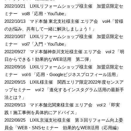
2022/10/21 LIXILリフォームショップ様主催 加盟店限定セ
ミナー vol8「応用・YouTube」
2022/10/13 マド本舗 東北支社様主催 エリア会 vol4「皆様
のお悩み、共有して一緒に解決しましょう！」
2022/10/07 LIXILリフォームショップ様主催 加盟店限定セ
ミナー vol7「入門・YouTube」
2022/09/27 マド本舗神奈川支社様主催 エリア会 vol２「明
日からできる！効果的なWEB活用 第二弾」
2022/09/16 LIXILリフォームショップ様主催 加盟店限定セ
ミナー vol６「応用・Googleビジネスプロフィール活用」
2022/09/15 LIXIL様主催 関西エリア限定2022年度センスア
ップセミナー vol２「進化するインスタグラム活用の最新手
法とは？」
2022/09/13 マド本舗北関東様主催 エリア会 vol２「即実
践！施工事例を具体的にアドバイス」
2022/08/25 LIXIL京滋支社様主催 第３回リフォーム向上委
員会「WEB・SNSセミナー 効果的なWEB活用（応用編）