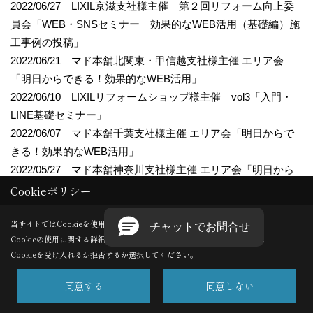
2022/06/27 LIXIL京滋支社様主催 第２回リフォーム向上委
員会「WEB・SNSセミナー 効果的なWEB活用（基礎編）施
工事例の投稿」
2022/06/21 マド本舗北関東・甲信越支社様主催 エリア会
「明日からできる！効果的なWEB活用」
2022/06/10 LIXILリフォームショップ様主催 vol3「入門・
LINE基礎セミナー」
2022/06/07 マド本舗千葉支社様主催 エリア会「明日からで
きる！効果的なWEB活用」
2022/05/27 マド本舗神奈川支社様主催 エリア会「明日から
できる！効果的なWEB活用」
Cookieポリシー
2022/05/26 マド本舗東北支社様主催 エリア会「検索での評
当サイトではCookieを使用します。
判を上げ、エリアNo.1を見える化する！」
Cookieの使用に関する詳細は 「
プライバシーポリシー
」をご覧ください。
2022/05/24 青柳陶建様主催 vol３「WEB・SNS活用セミナ
Cookieを受け入れるか拒否するか選択してください。
ー vol３」
2022/05/13 LIXILリフォームショップ様主催 vol２「応用・
同意する
同意しない
インスタグラム活用術」