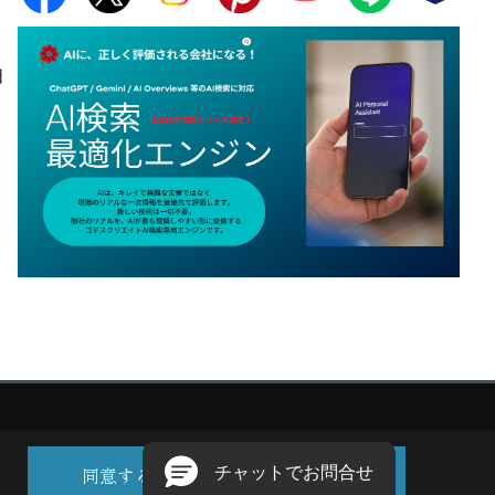
日
同意する
同意しない