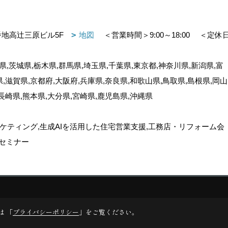
番地高辻三原ビル5F
地図
＜営業時間＞9:00～18:00
＜定休
,茨城県,栃木県,群馬県,埼玉県,千葉県,東京都,神奈川県,新潟県,富
県,滋賀県,京都府,大阪府,兵庫県,奈良県,和歌山県,鳥取県,島根県,岡山
,長崎県,熊本県,大分県,宮崎県,鹿児島県,沖縄県
ケティング,生成AIを活用した住宅営業支援,工務店・リフォーム会
セミナー
ゴデスクリエイト
は 「
プライバシーポリシー
」をご覧ください。