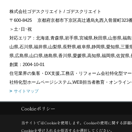
株式会社ゴデスクリエイト / ゴデスクリエイト
〒600-8425
京都府京都市下京区高辻通烏丸西入骨屋町323
＞土･日･祝
対応エリア：北海道,青森県,岩手県,宮城県,秋田県,山形県,福島県
山県,石川県,福井県,山梨県,長野県,岐阜県,静岡県,愛知県,三重
県,広島県,山口県,徳島県,香川県,愛媛県,高知県,福岡県,佐賀県
創業：2004-10-01
住宅業界の集客・DX支援,工務店・リフォーム会社特化型マー
社特化型ホームページシステム,WEB担当者教育・オンライン
サイトマップ
Cookieポリシー
Copyright (c) GODDESS CREATE. All Rights Reserved.
|
Produced by
当サイトではCookieを使用します。
Cookieの使用に関する詳細
Cookieを受け入れるか拒否するか選択してください。