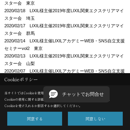
スター会 東京
2020/02/18 LIXIL様主催2019年度LIXIL関東エクステリアマイ
スター会 埼玉
2020/02/17 LIXIL様主催2019年度LIXIL関東エクステリアマイ
スター会 群馬
2020/02/14 LIXIL様主催LIXILアカデミーWEB・SNS自立支援
セミナーvol2 東京
2020/02/13 LIXIL様主催2019年度LIXIL関東エクステリアマイ
スター会 山梨
2020/02/07 LIXIL様主催LIXILアカデミーWEB・SNS自立支援
Cookieポリシー
セミナーvol1 東京
2020/02/06 LIXIL様主催LIXIL関西エクステリアマイスター会
当サイトではCookieを使用します。
2020/02/06 LIXIL様主催LRN神戸・淡路ブロック会 確実に
Cookieの使用に関する詳細は 「
プライバシーポリシー
」をご覧ください。
成果を上げるためのSNS活用セミナー
Cookieを受け入れるか拒否するか選択してください。
2020/02/05 LIXIL様主催2019年度LIXIL関東エクステリアマイ
スター会 神奈川
同意する
同意しない
2020/02/04 LIXIL様主催2019年度LIXIL関東エクステリアマイ