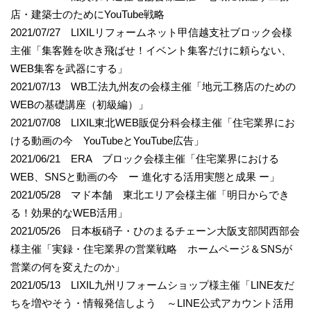
店・建築士のためにYouTube戦略
2021/07/27 LIXILリフォームネット甲信越支社ブロック会様
主催「集客難を吹き飛ばせ！イベント集客だけに頼らない、
WEB集客を武器にする」
2021/07/13 WB工法九州友の会様主催「地元工務店のための
WEBの基礎講座（初級編）」
2021/07/08 LIXIL東北WEB販促分科会様主催「住宅業界にお
ける動画の今 YouTubeとYouTube広告」
2021/06/21 ERA ブロック会様主催「住宅業界における
WEB、SNSと動画の今 ー 進化する活用実態と成果 ー」
2021/05/28 マド本舗 東北エリア会様主催「明日からでき
る！効果的なWEB活用」
2021/05/26 日本板硝子・ひのまるチェーン大阪支部関西部会
様主催「実録・住宅業界の営業戦略 ホームページ＆SNSが
営業の何を変えたのか」
2021/05/13 LIXIL九州リフォームショップ様主催「LINE友だ
ちを増やそう・情報発信しよう ～LINE公式アカウント活用