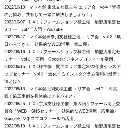
2022/10/13 マド本舗 東北支社様主催 エリア会 vol4「皆様
のお悩み、共有して一緒に解決しましょう！」
2022/10/07 LIXILリフォームショップ様主催 加盟店限定セ
ミナー vol7「入門・YouTube」
2022/09/27 マド本舗神奈川支社様主催 エリア会 vol２「明
日からできる！効果的なWEB活用 第二弾」
2022/09/16 LIXILリフォームショップ様主催 加盟店限定セ
ミナー vol６「応用・Googleビジネスプロフィール活用」
2022/09/15 LIXIL様主催 関西エリア限定2022年度センスア
ップセミナー vol２「進化するインスタグラム活用の最新手
法とは？」
2022/09/13 マド本舗北関東様主催 エリア会 vol２「即実
践！施工事例を具体的にアドバイス」
2022/08/25 LIXIL京滋支社様主催 第３回リフォーム向上委
員会「WEB・SNSセミナー 効果的なWEB活用（応用編）
Googleビジネスプロフィールの活用」
2022/08/19 LIXILリフォームショップ様主催 加盟店限定セ