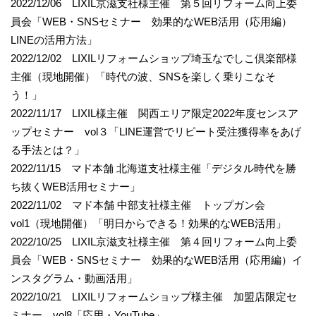
2022/12/06 LIXIL京滋支社様主催 第５回リフォーム向上委
員会「WEB・SNSセミナー 効果的なWEB活用（応用編）
LINEの活用方法」
2022/12/02 LIXILリフォームショップ埼玉なでしこ倶楽部様
主催（現地開催）「時代の波、SNSを楽しく乗りこなそ
う！」
2022/11/17 LIXIL様主催 関西エリア限定2022年度センスア
ップセミナー vol３「LINE運営でリピート受注獲得率をあげ
る手法とは？」
2022/11/15 マド本舗 北海道支社様主催「デジタル時代を勝
ち抜くWEB活用セミナー」
2022/11/02 マド本舗 中部支社様主催 トップガン会
vol1（現地開催）「明日からできる！効果的なWEB活用」
2022/10/25 LIXIL京滋支社様主催 第４回リフォーム向上委
員会「WEB・SNSセミナー 効果的なWEB活用（応用編）イ
ンスタグラム・動画活用」
2022/10/21 LIXILリフォームショップ様主催 加盟店限定セ
ミナー vol8「応用・YouTube」