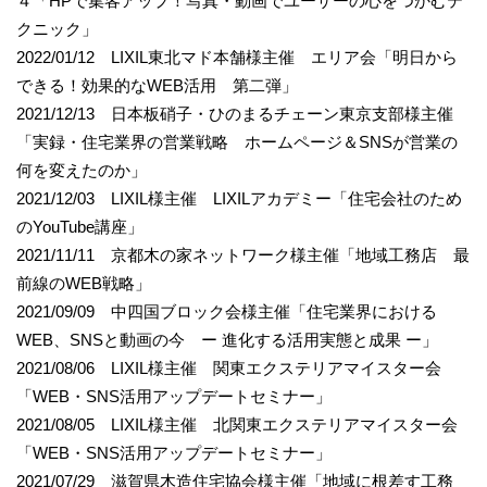
４「HPで集客アップ！写真・動画でユーザーの心をつかむテ
クニック」
2022/01/12 LIXIL東北マド本舗様主催 エリア会「明日から
できる！効果的なWEB活用 第二弾」
2021/12/13 日本板硝子・ひのまるチェーン東京支部様主催
「実録・住宅業界の営業戦略 ホームページ＆SNSが営業の
何を変えたのか」
2021/12/03 LIXIL様主催 LIXILアカデミー「住宅会社のため
のYouTube講座」
2021/11/11 京都木の家ネットワーク様主催「地域工務店 最
前線のWEB戦略」
2021/09/09 中四国ブロック会様主催「住宅業界における
WEB、SNSと動画の今 ー 進化する活用実態と成果 ー」
2021/08/06 LIXIL様主催 関東エクステリアマイスター会
「WEB・SNS活用アップデートセミナー」
2021/08/05 LIXIL様主催 北関東エクステリアマイスター会
「WEB・SNS活用アップデートセミナー」
2021/07/29 滋賀県木造住宅協会様主催「地域に根差す工務