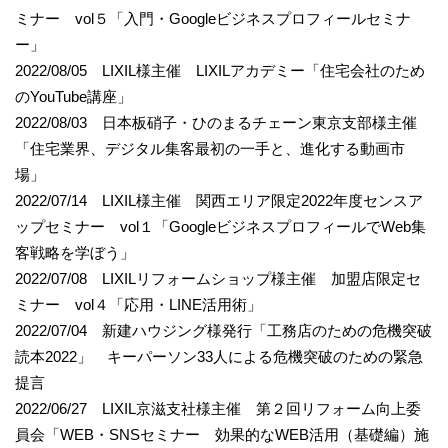
ミナー vol５「入門・Googleビジネスプロフィールセミナ
ー」
2022/08/05 LIXIL様主催 LIXILアカデミー「住宅会社のため
のYouTube講座」
2022/08/03 日本板硝子・ひのまるチェーン東京支部様主催
「住宅業界、デジタル集客最初の一手と、進化する動画市
場」
2022/07/14 LIXIL様主催 関西エリア限定2022年度センスア
ップセミナー vol１「GoogleビジネスプロフィールでWeb集
客戦略を学ぼう」
2022/07/08 LIXILリフォームショップ様主催 加盟店限定セ
ミナー vol４「応用・LINE活用術」
2022/07/04 新建ハウジング様発行「工務店のための危機突破
読本2022」 キーパーソン33人による危機突破のための緊急
提言
2022/06/27 LIXIL京滋支社様主催 第２回リフォーム向上委
員会「WEB・SNSセミナー 効果的なWEB活用（基礎編）施