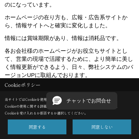
のになっています。
ホームページの在り方も、広報・広告系サイトか
ら、情報サイトへと確実に変化しました。
情報には賞味期限があり、情報は消耗品です。
各お会社様のホームページがお役立ちサイトとし
て、営業の現場で活躍するために、より簡単に美し
く情報更新ができるよう、日々、弊社システムのバ
ージョンUPに取組んでおります。
Cookieポリシー
今月より皆様の強力な武器となる、「360度パノラ
マ映像」が簡単に使えるようになりました。
当サイトではCookieを使用します。
Cookieの使用に関する詳細は 「
プライバシーポリシー
」をご覧ください。
まだまだ業界内では、どこもパノラマ映像をホーム
Cookieを受け入れるか拒否するか選択してください。
ページで手軽に自由に扱っておられません。他社と
の差別化や、それ以上にお客様へのわかりやすいご
同意する
同意しない
説明ツール・営業ツールとして、「360度パノラマ