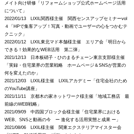
メイト向け研修「リフォームショップ公式ホームページ活用
について」
2022/01/13 LIXIL関西様主催 関西センスアップセミナーvol
４「HPで集客アップ！写真・動画でユーザーの心をつかむテ
クニック」
2022/01/12 LIXIL東北マド本舗様主催 エリア会「明日から
できる！効果的なWEB活用 第二弾」
2021/12/13 日本板硝子・ひのまるチェーン東京支部様主催
「実録・住宅業界の営業戦略 ホームページ＆SNSが営業の
何を変えたのか」
2021/12/03 LIXIL様主催 LIXILアカデミー「住宅会社のため
のYouTube講座」
2021/11/11 京都木の家ネットワーク様主催「地域工務店 最
前線のWEB戦略」
2021/09/09 中四国ブロック会様主催「住宅業界における
WEB、SNSと動画の今 ー 進化する活用実態と成果 ー」
2021/08/06 LIXIL様主催 関東エクステリアマイスター会