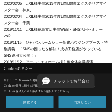
2020/02/05 LIXIL様主催2019年度LIXIL関東エクステリアマイ
スター会 神奈川
2020/02/04 LIXIL様主催2019年度LIXIL関東エクステリアマイ
スター会 千葉
2019/11/11 LIXIL様徳島支店主催WEB・SNS活用セミナー
vol2
2019/11/15 ジャパンホームショー新建ハウジングブース・特
別講義 「SNSの困ったを解決！成功工務店がやっている
SNS運用大公開！」
2019/11/12 アール・エスホーム様主催全体会議講演
Cookieポリシー
2019/11/11 LIXIL様徳島支店主催WEB・SNS活用セミナー
vol1
当サイトではCookieを使用します。
2019/10/11 片桐建設様主催方針発表会 講演
Cookieの使用に関する詳細は 「
プライバシーポリシー
」をご覧ください。
2019/09/26 LIXIL様主催WEB広告セミナー北海道
Cookieを受け入れるか拒否するか選択してください。
2019/09/10 アイフルホーム様主催中間期方針発表会セミナー
2019/09/05 LIXIL様主催住宅会社が知ってくべきSNS活用セ
同意する
同意しない
ミナー福岡