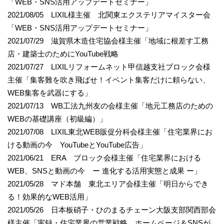
「WEB・SNS活用アップデートセミナー」
2021/08/05 LIXIL様主催 北関東エクステリアマイスター会
「WEB・SNS活用アップデートセミナー」
2021/07/29 滋賀県木造住宅協会様主催「地域に根差す工務
店・建築士のためにYouTube戦略
2021/07/27 LIXILリフォームネット甲信越支社ブロック会様
主催「集客難を吹き飛ばせ！イベント集客だけに頼らない、
WEB集客を武器にする」
2021/07/13 WB工法九州友の会様主催「地元工務店のための
WEBの基礎講座（初級編）」
2021/07/08 LIXIL東北WEB販促分科会様主催「住宅業界にお
ける動画の今 YouTubeとYouTube広告」
2021/06/21 ERA ブロック会様主催「住宅業界における
WEB、SNSと動画の今 ー 進化する活用実態と成果 ー」
2021/05/28 マド本舗 東北エリア会様主催「明日からでき
る！効果的なWEB活用」
2021/05/26 日本板硝子・ひのまるチェーン大阪支部関西部会
様主催「実録・住宅業界の営業戦略 ホームページ＆SNSが