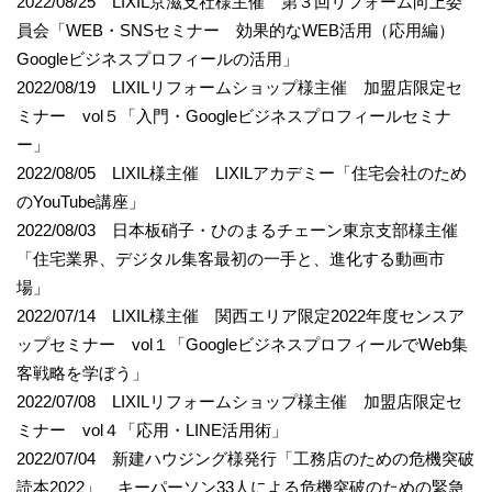
2022/08/25 LIXIL京滋支社様主催 第３回リフォーム向上委
員会「WEB・SNSセミナー 効果的なWEB活用（応用編）
Googleビジネスプロフィールの活用」
2022/08/19 LIXILリフォームショップ様主催 加盟店限定セ
ミナー vol５「入門・Googleビジネスプロフィールセミナ
ー」
2022/08/05 LIXIL様主催 LIXILアカデミー「住宅会社のため
のYouTube講座」
2022/08/03 日本板硝子・ひのまるチェーン東京支部様主催
「住宅業界、デジタル集客最初の一手と、進化する動画市
場」
2022/07/14 LIXIL様主催 関西エリア限定2022年度センスア
ップセミナー vol１「GoogleビジネスプロフィールでWeb集
客戦略を学ぼう」
2022/07/08 LIXILリフォームショップ様主催 加盟店限定セ
ミナー vol４「応用・LINE活用術」
2022/07/04 新建ハウジング様発行「工務店のための危機突破
読本2022」 キーパーソン33人による危機突破のための緊急