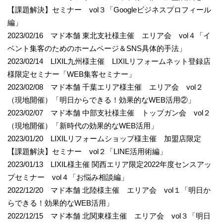
【課題解決】セミナー vol３「Googleビジネスプロフィール
編」
2023/02/16 マド本舗 東北支社様主催 エリア会 vol４「イ
ベント集客のためのホームページ＆SNS具体的手法」
2023/02/14 LIXIL九州様主催 LIXILリフォームネット登録店
様限定セミナー「WEB集客セミナー」
2023/02/08 マド本舗 千葉エリア様主催 エリア会 vol２
（現地開催）「明日からできる！効果的なWEB活用②」
2023/02/07 マド本舗 中部支社様主催 トップガン会 vol２
（現地開催）「新時代の効果的なWEB活用」
2023/01/20 LIXILリフォームショップ様主催 加盟店限定
【課題解決】セミナー vol２「LINE活用術編」
2023/01/13 LIXIL様主催 関西エリア限定2022年度センスアッ
プセミナー vol４「お悩み相談編」
2022/12/20 マド本舗 北陸様主催 エリア会 vol１「明日か
らできる！効果的なWEB活用」
2022/12/15 マド本舗 北関東様主催 エリア会 vol３「明日