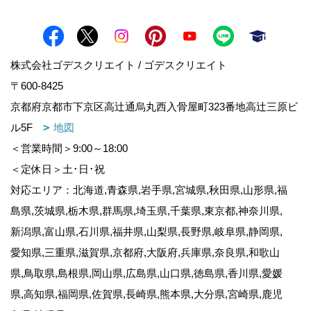
株式会社ゴデスクリエイト / ゴデスクリエイト
〒600-8425
京都府京都市下京区高辻通烏丸西入骨屋町323番地高辻三原ビ
ル5F
地図
＜営業時間＞9:00～18:00
＜定休日＞土･日･祝
対応エリア：北海道,青森県,岩手県,宮城県,秋田県,山形県,福
島県,茨城県,栃木県,群馬県,埼玉県,千葉県,東京都,神奈川県,
新潟県,富山県,石川県,福井県,山梨県,長野県,岐阜県,静岡県,
愛知県,三重県,滋賀県,京都府,大阪府,兵庫県,奈良県,和歌山
県,鳥取県,島根県,岡山県,広島県,山口県,徳島県,香川県,愛媛
県,高知県,福岡県,佐賀県,長崎県,熊本県,大分県,宮崎県,鹿児