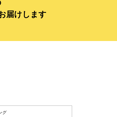
の
お届けします
ング