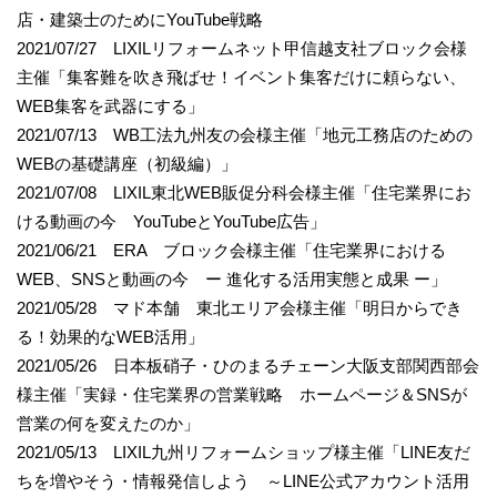
店・建築士のためにYouTube戦略
2021/07/27 LIXILリフォームネット甲信越支社ブロック会様
主催「集客難を吹き飛ばせ！イベント集客だけに頼らない、
WEB集客を武器にする」
2021/07/13 WB工法九州友の会様主催「地元工務店のための
WEBの基礎講座（初級編）」
2021/07/08 LIXIL東北WEB販促分科会様主催「住宅業界にお
ける動画の今 YouTubeとYouTube広告」
2021/06/21 ERA ブロック会様主催「住宅業界における
WEB、SNSと動画の今 ー 進化する活用実態と成果 ー」
2021/05/28 マド本舗 東北エリア会様主催「明日からでき
る！効果的なWEB活用」
2021/05/26 日本板硝子・ひのまるチェーン大阪支部関西部会
様主催「実録・住宅業界の営業戦略 ホームページ＆SNSが
営業の何を変えたのか」
2021/05/13 LIXIL九州リフォームショップ様主催「LINE友だ
ちを増やそう・情報発信しよう ～LINE公式アカウント活用