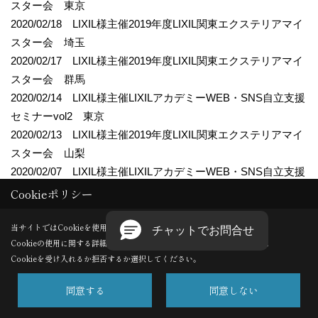
スター会 東京
2020/02/18 LIXIL様主催2019年度LIXIL関東エクステリアマイ
スター会 埼玉
2020/02/17 LIXIL様主催2019年度LIXIL関東エクステリアマイ
スター会 群馬
2020/02/14 LIXIL様主催LIXILアカデミーWEB・SNS自立支援
セミナーvol2 東京
2020/02/13 LIXIL様主催2019年度LIXIL関東エクステリアマイ
スター会 山梨
2020/02/07 LIXIL様主催LIXILアカデミーWEB・SNS自立支援
セミナーvol1 東京
Cookieポリシー
2020/02/06 LIXIL様主催LIXIL関西エクステリアマイスター会
2020/02/06 LIXIL様主催LRN神戸・淡路ブロック会 確実に
当サイトではCookieを使用します。
Cookieの使用に関する詳細は 「
プライバシーポリシー
」をご覧ください。
成果を上げるためのSNS活用セミナー
Cookieを受け入れるか拒否するか選択してください。
2020/02/05 LIXIL様主催2019年度LIXIL関東エクステリアマイ
スター会 神奈川
同意する
同意しない
2020/02/04 LIXIL様主催2019年度LIXIL関東エクステリアマイ