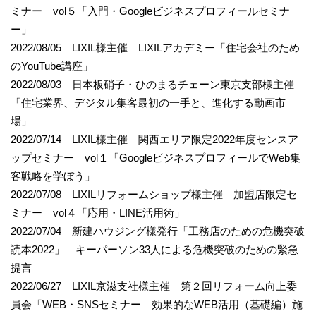
ミナー vol５「入門・Googleビジネスプロフィールセミナ
ー」
2022/08/05 LIXIL様主催 LIXILアカデミー「住宅会社のため
のYouTube講座」
2022/08/03 日本板硝子・ひのまるチェーン東京支部様主催
「住宅業界、デジタル集客最初の一手と、進化する動画市
場」
2022/07/14 LIXIL様主催 関西エリア限定2022年度センスア
ップセミナー vol１「GoogleビジネスプロフィールでWeb集
客戦略を学ぼう」
2022/07/08 LIXILリフォームショップ様主催 加盟店限定セ
ミナー vol４「応用・LINE活用術」
2022/07/04 新建ハウジング様発行「工務店のための危機突破
読本2022」 キーパーソン33人による危機突破のための緊急
提言
2022/06/27 LIXIL京滋支社様主催 第２回リフォーム向上委
員会「WEB・SNSセミナー 効果的なWEB活用（基礎編）施