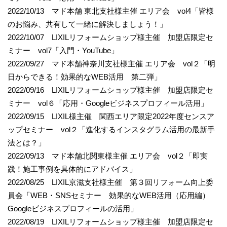
2022/10/13 マド本舗 東北支社様主催 エリア会 vol4「皆様
のお悩み、共有して一緒に解決しましょう！」
2022/10/07 LIXILリフォームショップ様主催 加盟店限定セ
ミナー vol7「入門・YouTube」
2022/09/27 マド本舗神奈川支社様主催 エリア会 vol２「明
日からできる！効果的なWEB活用 第二弾」
2022/09/16 LIXILリフォームショップ様主催 加盟店限定セ
ミナー vol６「応用・Googleビジネスプロフィール活用」
2022/09/15 LIXIL様主催 関西エリア限定2022年度センスア
ップセミナー vol２「進化するインスタグラム活用の最新手
法とは？」
2022/09/13 マド本舗北関東様主催 エリア会 vol２「即実
践！施工事例を具体的にアドバイス」
2022/08/25 LIXIL京滋支社様主催 第３回リフォーム向上委
員会「WEB・SNSセミナー 効果的なWEB活用（応用編）
Googleビジネスプロフィールの活用」
2022/08/19 LIXILリフォームショップ様主催 加盟店限定セ