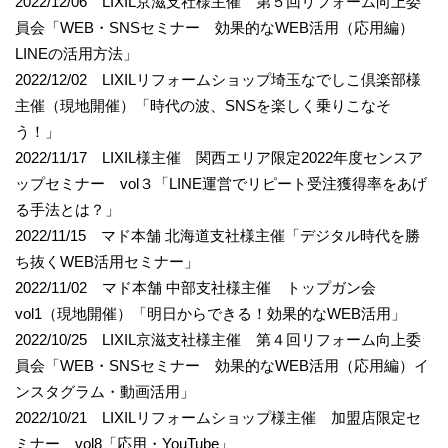
2022/12/06 LIXIL京滋支社様主催 第５回リフォーム向上委
員会「WEB・SNSセミナー 効果的なWEB活用（応用編）
LINEの活用方法」
2022/12/02 LIXILリフォームショップ埼玉なでしこ倶楽部様
主催（現地開催）「時代の波、SNSを楽しく乗りこなそ
う！」
2022/11/17 LIXIL様主催 関西エリア限定2022年度センスア
ップセミナー vol３「LINE運営でリピート受注獲得率をあげ
る手法とは？」
2022/11/15 マド本舗 北海道支社様主催「デジタル時代を勝
ち抜くWEB活用セミナー」
2022/11/02 マド本舗 中部支社様主催 トップガン会
vol1（現地開催）「明日からできる！効果的なWEB活用」
2022/10/25 LIXIL京滋支社様主催 第４回リフォーム向上委
員会「WEB・SNSセミナー 効果的なWEB活用（応用編）イ
ンスタグラム・動画活用」
2022/10/21 LIXILリフォームショップ様主催 加盟店限定セ
ミナー vol8「応用・YouTube」