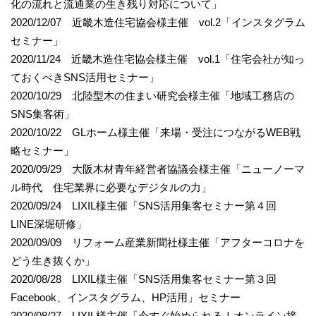
化の流れと流通業の生き残り対応について」
2020/12/07 近畿木造住宅協会様主催 vol.2「インスタグラム
セミナー」
2020/11/24 近畿木造住宅協会様主催 vol.1「住宅会社が知っ
ておくべきSNS活用セミナー」
2020/10/29 北陸型木の住まい研究会様主催「地域工務店の
SNS集客術」
2020/10/22 GLホーム様主催「来場・受注につながるWEB戦
略セミナー」
2020/09/29 大阪木材青年経営者協議会様主催「ニューノーマ
ル時代 住宅業界に必要なデジタルの力」
2020/09/24 LIXIL様主催「SNS活用集客セミナー第４回
LINE深堀研修」
2020/09/09 リフォーム産業新聞社様主催「アフターコロナを
どう生き抜くか」
2020/08/28 LIXIL様主催「SNS活用集客セミナー第３回
Facebook、インスタグラム、HP活用」セミナー
2020/08/27 LIXIL様主催「今すぐ始められる！オンライン接