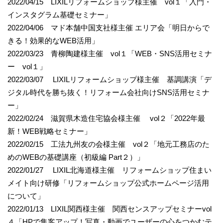
2022/04/15 LIXILリフォームショップ様主催 vol１「入門・
インスタグラム基礎セミナー」
2022/04/06 マド本舗中国支社様主催 エリア会「明日からで
きる！効果的なWEB活用」
2022/03/23 青柳陶建様主催 vol１「WEB・SNS活用セミナ
ー vol１」
2022/03/07 LIXILリフォームショップ様主催 基調講演「デ
ジタル時代を勝ち抜く！リフォーム会社向けSNS活用セミナ
ー」
2022/02/24 滋賀県木造住宅協会様主催 vol２「2022年最
新！WEB戦略セミナー」
2022/02/15 工法九州友の会様主催 vol２「地元工務店のた
めのWEBの基礎講座（初級編 Part２）」
2022/01/27 LIXIL北海道様主催 リフォームショップ住まい
メイト向け研修「リフォームショップ公式ホームページ活用
について」
2022/01/13 LIXIL関西様主催 関西センスアップセミナーvol
４「HPで集客アップ！写真・動画でユーザーの心をつかむテ