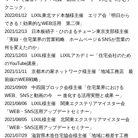
クニック」
2022/01/12 LIXIL東北マド本舗様主催 エリア会「明日から
できる！効果的なWEB活用 第二弾」
2021/12/13 日本板硝子・ひのまるチェーン東京支部様主催
「実録・住宅業界の営業戦略 ホームページ＆SNSが営業の
何を変えたのか」
2021/12/03 LIXIL様主催 LIXILアカデミー「住宅会社のため
のYouTube講座」
2021/11/11 京都木の家ネットワーク様主催「地域工務店 最
前線のWEB戦略」
2021/09/09 中四国ブロック会様主催「住宅業界における
WEB、SNSと動画の今 ー 進化する活用実態と成果 ー」
2021/08/06 LIXIL様主催 関東エクステリアマイスター会
「WEB・SNS活用アップデートセミナー」
2021/08/05 LIXIL様主催 北関東エクステリアマイスター会
「WEB・SNS活用アップデートセミナー」
2021/07/29 滋賀県木造住宅協会様主催「地域に根差す工務