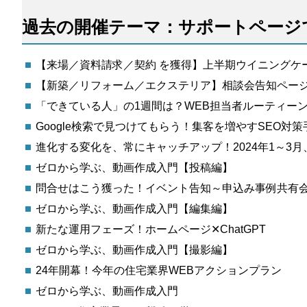
過去の開催テーマ：サポートページ
【来場／資料請求／契約 を獲得】上半期ウイニングケ
【新築／リフォーム／エクステリア】相談会告知ペー
「できている人」の1週間は？WEB担当者ルーティー
Google検索で見つけてもらう！集客を増やすSEO対
進化する変化を、常にキャッチアップ！2024年1～3月
ゼロから学ぶ、動画作成入門【投稿編】
問合せはこう獲った！イベント告知～申込み事例共有
ゼロから学ぶ、動画作成入門【編集編】
新たな運用フェーズ！ホームページ✕ChatGPT
ゼロから学ぶ、動画作成入門【撮影編】
24年開幕！今年の住宅業界WEBアクションプラン
ゼロから学ぶ、動画作成入門