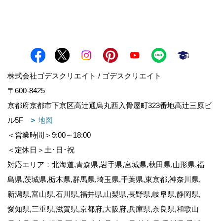
株式会社ゴデスクリエイト / ゴデスクリエイト
〒600-8425
京都府京都市下京区高辻通烏丸西入骨屋町323番地高辻三原ビ
ル5F
地図
＜営業時間＞9:00～18:00
＜定休日＞土･日･祝
対応エリア：北海道,青森県,岩手県,宮城県,秋田県,山形県,福
島県,茨城県,栃木県,群馬県,埼玉県,千葉県,東京都,神奈川県,
新潟県,富山県,石川県,福井県,山梨県,長野県,岐阜県,静岡県,
愛知県,三重県,滋賀県,京都府,大阪府,兵庫県,奈良県,和歌山