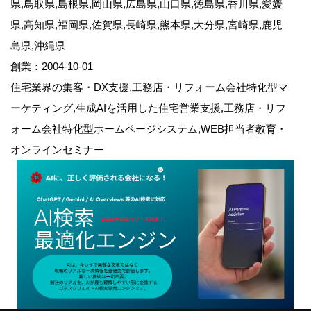
県,鳥取県,島根県,岡山県,広島県,山口県,徳島県,香川県,愛媛
県,高知県,福岡県,佐賀県,長崎県,熊本県,大分県,宮崎県,鹿児
島県,沖縄県
創業：2004-10-01
住宅業界の集客・DX支援,工務店・リフォーム会社特化型マ
ーケティング,生成AIを活用した住宅営業支援,工務店・リフ
ォーム会社特化型ホームページシステム,WEB担当者教育・
オンラインセミナー