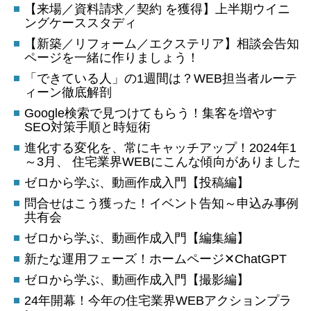
【来場／資料請求／契約 を獲得】上半期ウイニ
ングケーススタディ
【新築／リフォーム／エクステリア】相談会告知
ページを一緒に作りましょう！
「できている人」の1週間は？WEB担当者ルーテ
ィーン徹底解剖
Google検索で見つけてもらう！集客を増やす
SEO対策手順と時短術
進化する変化を、常にキャッチアップ！2024年1
～3月、 住宅業界WEBにこんな傾向がありました
ゼロから学ぶ、動画作成入門【投稿編】
問合せはこう獲った！イベント告知～申込み事例
共有会
ゼロから学ぶ、動画作成入門【編集編】
新たな運用フェーズ！ホームページ✕ChatGPT
ゼロから学ぶ、動画作成入門【撮影編】
24年開幕！今年の住宅業界WEBアクションプラ