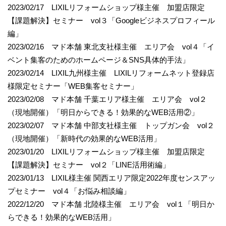
2023/02/17 LIXILリフォームショップ様主催 加盟店限定
【課題解決】セミナー vol３「Googleビジネスプロフィール
編」
2023/02/16 マド本舗 東北支社様主催 エリア会 vol４「イ
ベント集客のためのホームページ＆SNS具体的手法」
2023/02/14 LIXIL九州様主催 LIXILリフォームネット登録店
様限定セミナー「WEB集客セミナー」
2023/02/08 マド本舗 千葉エリア様主催 エリア会 vol２
（現地開催）「明日からできる！効果的なWEB活用②」
2023/02/07 マド本舗 中部支社様主催 トップガン会 vol２
（現地開催）「新時代の効果的なWEB活用」
2023/01/20 LIXILリフォームショップ様主催 加盟店限定
【課題解決】セミナー vol２「LINE活用術編」
2023/01/13 LIXIL様主催 関西エリア限定2022年度センスアッ
プセミナー vol４「お悩み相談編」
2022/12/20 マド本舗 北陸様主催 エリア会 vol１「明日か
らできる！効果的なWEB活用」