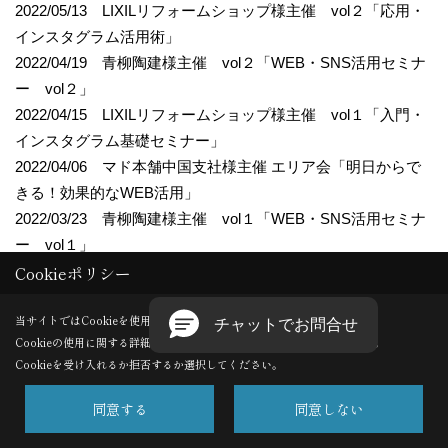
2022/05/13 LIXILリフォームショップ様主催 vol２「応用・
インスタグラム活用術」
2022/04/19 青柳陶建様主催 vol２「WEB・SNS活用セミナ
ー vol２」
2022/04/15 LIXILリフォームショップ様主催 vol１「入門・
インスタグラム基礎セミナー」
2022/04/06 マド本舗中国支社様主催 エリア会「明日からで
きる！効果的なWEB活用」
2022/03/23 青柳陶建様主催 vol１「WEB・SNS活用セミナ
ー vol１」
Cookieポリシー
2022/03/07 LIXILリフォームショップ様主催 基調講演「デ
ジタル時代を勝ち抜く！リフォーム会社向けSNS活用セミナ
当サイトではCookieを使用します。
ー」
Cookieの使用に関する詳細は 「
プライバシーポリシー
」をご覧ください。
2022/02/24 滋賀県木造住宅協会様主催 vol２「2022年最
Cookieを受け入れるか拒否するか選択してください。
新！WEB戦略セミナー」
2022/02/15 工法九州友の会様主催 vol２「地元工務店のた
同意する
同意しない
めのWEBの基礎講座（初級編 Part２）」