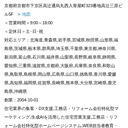
京都府京都市下京区高辻通烏丸西入骨屋町323番地高辻三原ビ
ル5F
地図
＜営業時間＞9:00～18:00
＜定休日＞土･日･祝
対応エリア：北海道,青森県,岩手県,宮城県,秋田県,山形県,福
島県,茨城県,栃木県,群馬県,埼玉県,千葉県,東京都,神奈川県,
新潟県,富山県,石川県,福井県,山梨県,長野県,岐阜県,静岡県,
愛知県,三重県,滋賀県,京都府,大阪府,兵庫県,奈良県,和歌山
県,鳥取県,島根県,岡山県,広島県,山口県,徳島県,香川県,愛媛
県,高知県,福岡県,佐賀県,長崎県,熊本県,大分県,宮崎県,鹿児
島県,沖縄県
創業：2004-10-01
住宅業界の集客・DX支援,工務店・リフォーム会社特化型マ
ーケティング,生成AIを活用した住宅営業支援,工務店・リフ
ォーム会社特化型ホームページシステム,WEB担当者教育・