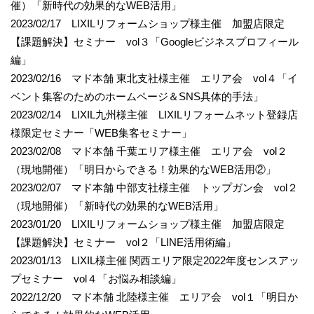
催）「新時代の効果的なWEB活用」
2023/02/17 LIXILリフォームショップ様主催 加盟店限定
【課題解決】セミナー vol３「Googleビジネスプロフィール
編」
2023/02/16 マド本舗 東北支社様主催 エリア会 vol４「イ
ベント集客のためのホームページ＆SNS具体的手法」
2023/02/14 LIXIL九州様主催 LIXILリフォームネット登録店
様限定セミナー「WEB集客セミナー」
2023/02/08 マド本舗 千葉エリア様主催 エリア会 vol２
（現地開催）「明日からできる！効果的なWEB活用②」
2023/02/07 マド本舗 中部支社様主催 トップガン会 vol２
（現地開催）「新時代の効果的なWEB活用」
2023/01/20 LIXILリフォームショップ様主催 加盟店限定
【課題解決】セミナー vol２「LINE活用術編」
2023/01/13 LIXIL様主催 関西エリア限定2022年度センスアッ
プセミナー vol４「お悩み相談編」
2022/12/20 マド本舗 北陸様主催 エリア会 vol１「明日か