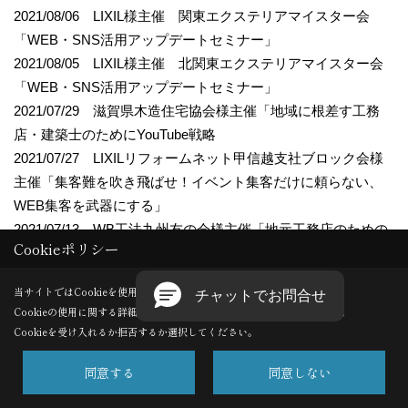
2021/08/06 LIXIL様主催 関東エクステリアマイスター会
「WEB・SNS活用アップデートセミナー」
2021/08/05 LIXIL様主催 北関東エクステリアマイスター会
「WEB・SNS活用アップデートセミナー」
2021/07/29 滋賀県木造住宅協会様主催「地域に根差す工務
店・建築士のためにYouTube戦略
2021/07/27 LIXILリフォームネット甲信越支社ブロック会様
主催「集客難を吹き飛ばせ！イベント集客だけに頼らない、
WEB集客を武器にする」
2021/07/13 WB工法九州友の会様主催「地元工務店のための
Cookieポリシー
WEBの基礎講座（初級編）」
2021/07/08 LIXIL東北WEB販促分科会様主催「住宅業界にお
当サイトではCookieを使用します。
ける動画の今 YouTubeとYouTube広告」
Cookieの使用に関する詳細は 「
プライバシーポリシー
」をご覧ください。
2021/06/21 ERA ブロック会様主催「住宅業界における
Cookieを受け入れるか拒否するか選択してください。
WEB、SNSと動画の今 ー 進化する活用実態と成果 ー」
同意する
同意しない
2021/05/28 マド本舗 東北エリア会様主催「明日からでき
る！効果的なWEB活用」