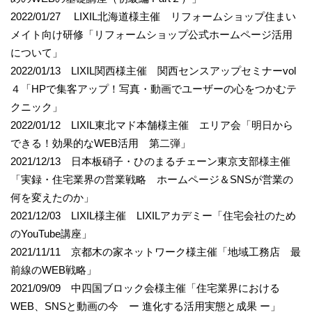
2022/01/27 LIXIL北海道様主催 リフォームショップ住まい
メイト向け研修「リフォームショップ公式ホームページ活用
について」
2022/01/13 LIXIL関西様主催 関西センスアップセミナーvol
４「HPで集客アップ！写真・動画でユーザーの心をつかむテ
クニック」
2022/01/12 LIXIL東北マド本舗様主催 エリア会「明日から
できる！効果的なWEB活用 第二弾」
2021/12/13 日本板硝子・ひのまるチェーン東京支部様主催
「実録・住宅業界の営業戦略 ホームページ＆SNSが営業の
何を変えたのか」
2021/12/03 LIXIL様主催 LIXILアカデミー「住宅会社のため
のYouTube講座」
2021/11/11 京都木の家ネットワーク様主催「地域工務店 最
前線のWEB戦略」
2021/09/09 中四国ブロック会様主催「住宅業界における
WEB、SNSと動画の今 ー 進化する活用実態と成果 ー」