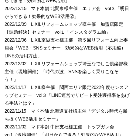
らできる！効果的なWEB活用」
2022/12/15 マド本舗 北関東様主催 エリア会 vol３「明日
からできる！効果的なWEB活用②」
2022/12/09 LIXILリフォームショップ様主催 加盟店限定
【課題解決】セミナー vol１「インスタグラム編」
2022/12/06 LIXIL京滋支社様主催 第５回リフォーム向上委
員会「WEB・SNSセミナー 効果的なWEB活用（応用編）
LINEの活用方法」
2022/12/02 LIXILリフォームショップ埼玉なでしこ倶楽部様
主催（現地開催）「時代の波、SNSを楽しく乗りこなそ
う！」
2022/11/17 LIXIL様主催 関西エリア限定2022年度センスア
ップセミナー vol３「LINE運営でリピート受注獲得率をあげ
る手法とは？」
2022/11/15 マド本舗 北海道支社様主催「デジタル時代を勝
ち抜くWEB活用セミナー」
2022/11/02 マド本舗 中部支社様主催 トップガン会
vol1（現地開催）「明日からできる！効果的なWEB活用」