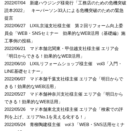
2022/07/04 新建ハウジング様発行「工務店のための危機突破
読本2022」 キーパーソン33人による危機突破のための緊急
提言
2022/06/27 LIXIL京滋支社様主催 第２回リフォーム向上委
員会「WEB・SNSセミナー 効果的なWEB活用（基礎編）施
工事例の投稿」
2022/06/21 マド本舗北関東・甲信越支社様主催 エリア会
「明日からできる！効果的なWEB活用」
2022/06/10 LIXILリフォームショップ様主催 vol3「入門・
LINE基礎セミナー」
2022/06/07 マド本舗千葉支社様主催 エリア会「明日からで
きる！効果的なWEB活用」
2022/05/27 マド本舗神奈川支社様主催 エリア会「明日から
できる！効果的なWEB活用」
2022/05/26 マド本舗東北支社様主催 エリア会「検索での評
判を上げ、エリアNo.1を見える化する！」
2022/05/24 青柳陶建様主催 vol３「WEB・SNS活用セミナ