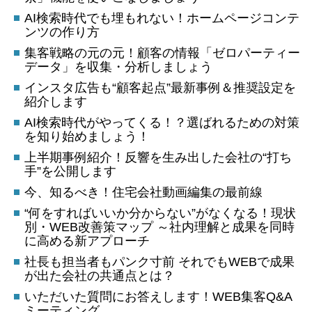
AI検索時代でも埋もれない！ホームページコンテ
ンツの作り方
集客戦略の元の元！顧客の情報「ゼロパーティー
データ」を収集・分析しましょう
インスタ広告も“顧客起点”最新事例＆推奨設定を
紹介します
AI検索時代がやってくる！？選ばれるための対策
を知り始めましょう！
上半期事例紹介！反響を生み出した会社の“打ち
手”を公開します
今、知るべき！住宅会社動画編集の最前線
“何をすればいいか分からない”がなくなる！現状
別・WEB改善策マップ ～社内理解と成果を同時
に高める新アプローチ
社長も担当者もパンク寸前 それでもWEBで成果
が出た会社の共通点とは？
いただいた質問にお答えします！WEB集客Q&A
ミーティング