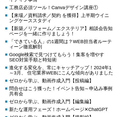
工務店必須ツール！Canvaデザイン講座①
【来場／資料請求／契約 を獲得】上半期ウイニ
ングケーススタディ
【新築／リフォーム／エクステリア】相談会告知
ページを一緒に作りましょう！
「できている人」の1週間は？WEB担当者ルーテ
ィーン徹底解剖
Google検索で見つけてもらう！集客を増やす
SEO対策手順と時短術
進化する変化を、常にキャッチアップ！2024年1
～3月、 住宅業界WEBにこんな傾向がありました
ゼロから学ぶ、動画作成入門【投稿編】
問合せはこう獲った！イベント告知～申込み事例
共有会
ゼロから学ぶ、動画作成入門【編集編】
新たな運用フェーズ！ホームページ✕ChatGPT