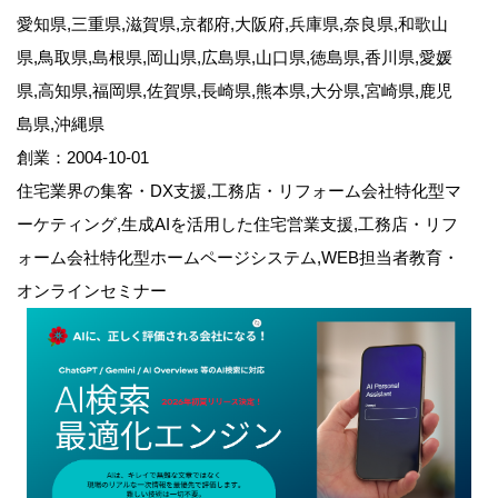
愛知県,三重県,滋賀県,京都府,大阪府,兵庫県,奈良県,和歌山
県,鳥取県,島根県,岡山県,広島県,山口県,徳島県,香川県,愛媛
県,高知県,福岡県,佐賀県,長崎県,熊本県,大分県,宮崎県,鹿児
島県,沖縄県
創業：2004-10-01
住宅業界の集客・DX支援,工務店・リフォーム会社特化型マ
ーケティング,生成AIを活用した住宅営業支援,工務店・リフ
ォーム会社特化型ホームページシステム,WEB担当者教育・
オンラインセミナー