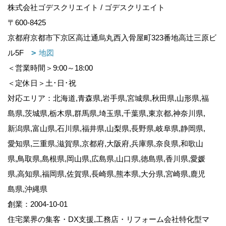
株式会社ゴデスクリエイト / ゴデスクリエイト
〒600-8425
京都府京都市下京区高辻通烏丸西入骨屋町323番地高辻三原ビ
ル5F
地図
＜営業時間＞9:00～18:00
＜定休日＞土･日･祝
対応エリア：北海道,青森県,岩手県,宮城県,秋田県,山形県,福
島県,茨城県,栃木県,群馬県,埼玉県,千葉県,東京都,神奈川県,
新潟県,富山県,石川県,福井県,山梨県,長野県,岐阜県,静岡県,
愛知県,三重県,滋賀県,京都府,大阪府,兵庫県,奈良県,和歌山
県,鳥取県,島根県,岡山県,広島県,山口県,徳島県,香川県,愛媛
県,高知県,福岡県,佐賀県,長崎県,熊本県,大分県,宮崎県,鹿児
島県,沖縄県
創業：2004-10-01
住宅業界の集客・DX支援,工務店・リフォーム会社特化型マ