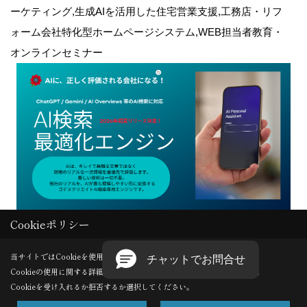
ーケティング,生成AIを活用した住宅営業支援,工務店・リフ
ォーム会社特化型ホームページシステム,WEB担当者教育・
オンラインセミナー
Cookieポリシー
Copyright (c) GODDESS CREATE. All Rights Reserved.
当サイトではCookieを使用します。
Cookieの使用に関する詳細は 「
プライバシーポリシー
」をご覧ください。
Produced by
ゴデスクリエイト
Cookieを受け入れるか拒否するか選択してください。