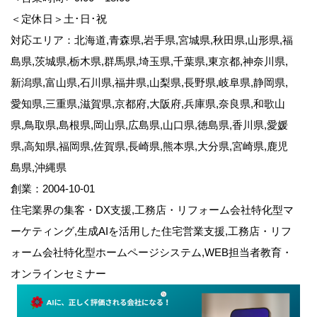
＜定休日＞土･日･祝
対応エリア：北海道,青森県,岩手県,宮城県,秋田県,山形県,福
島県,茨城県,栃木県,群馬県,埼玉県,千葉県,東京都,神奈川県,
新潟県,富山県,石川県,福井県,山梨県,長野県,岐阜県,静岡県,
愛知県,三重県,滋賀県,京都府,大阪府,兵庫県,奈良県,和歌山
県,鳥取県,島根県,岡山県,広島県,山口県,徳島県,香川県,愛媛
県,高知県,福岡県,佐賀県,長崎県,熊本県,大分県,宮崎県,鹿児
島県,沖縄県
創業：2004-10-01
住宅業界の集客・DX支援,工務店・リフォーム会社特化型マ
ーケティング,生成AIを活用した住宅営業支援,工務店・リフ
ォーム会社特化型ホームページシステム,WEB担当者教育・
オンラインセミナー