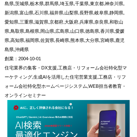
島県,茨城県,栃木県,群馬県,埼玉県,千葉県,東京都,神奈川県,
新潟県,富山県,石川県,福井県,山梨県,長野県,岐阜県,静岡県,
愛知県,三重県,滋賀県,京都府,大阪府,兵庫県,奈良県,和歌山
県,鳥取県,島根県,岡山県,広島県,山口県,徳島県,香川県,愛媛
県,高知県,福岡県,佐賀県,長崎県,熊本県,大分県,宮崎県,鹿児
島県,沖縄県
創業：2004-10-01
住宅業界の集客・DX支援,工務店・リフォーム会社特化型マ
ーケティング,生成AIを活用した住宅営業支援,工務店・リフ
ォーム会社特化型ホームページシステム,WEB担当者教育・
オンラインセミナー