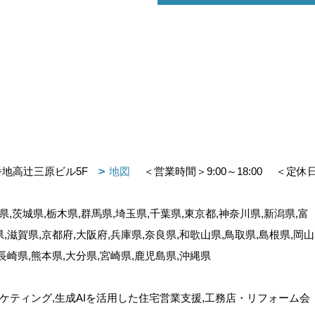
番地高辻三原ビル5F
地図
＜営業時間＞9:00～18:00
＜定休
,茨城県,栃木県,群馬県,埼玉県,千葉県,東京都,神奈川県,新潟県,富
県,滋賀県,京都府,大阪府,兵庫県,奈良県,和歌山県,鳥取県,島根県,岡山
,長崎県,熊本県,大分県,宮崎県,鹿児島県,沖縄県
ケティング,生成AIを活用した住宅営業支援,工務店・リフォーム会