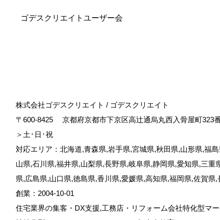
ゴデスクリエイトユーザー会
株式会社ゴデスクリエイト / ゴデスクリエイト
〒600-8425
京都府京都市下京区高辻通烏丸西入骨屋町323
＞土･日･祝
対応エリア：北海道,青森県,岩手県,宮城県,秋田県,山形県,福島県
山県,石川県,福井県,山梨県,長野県,岐阜県,静岡県,愛知県,三重
県,広島県,山口県,徳島県,香川県,愛媛県,高知県,福岡県,佐賀県
創業：2004-10-01
住宅業界の集客・DX支援,工務店・リフォーム会社特化型マー