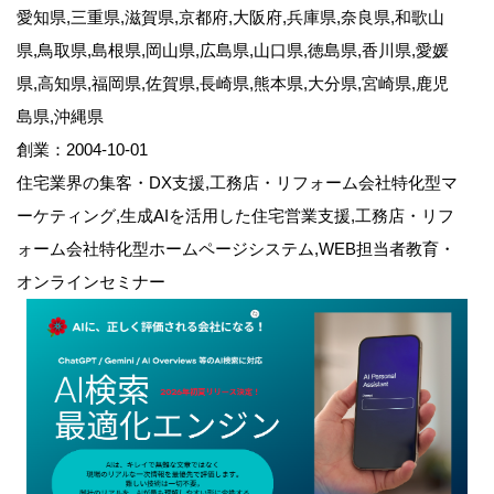
愛知県,三重県,滋賀県,京都府,大阪府,兵庫県,奈良県,和歌山
県,鳥取県,島根県,岡山県,広島県,山口県,徳島県,香川県,愛媛
県,高知県,福岡県,佐賀県,長崎県,熊本県,大分県,宮崎県,鹿児
島県,沖縄県
創業：2004-10-01
住宅業界の集客・DX支援,工務店・リフォーム会社特化型マ
ーケティング,生成AIを活用した住宅営業支援,工務店・リフ
ォーム会社特化型ホームページシステム,WEB担当者教育・
オンラインセミナー