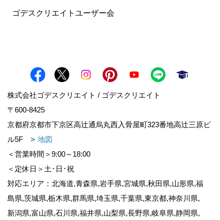
ゴデスクリエイトユーザー会
株式会社ゴデスクリエイト / ゴデスクリエイト
〒600-8425
京都府京都市下京区高辻通烏丸西入骨屋町323番地高辻三原ビ
ル5F
地図
＜営業時間＞9:00～18:00
＜定休日＞土･日･祝
対応エリア：北海道,青森県,岩手県,宮城県,秋田県,山形県,福
島県,茨城県,栃木県,群馬県,埼玉県,千葉県,東京都,神奈川県,
新潟県,富山県,石川県,福井県,山梨県,長野県,岐阜県,静岡県,