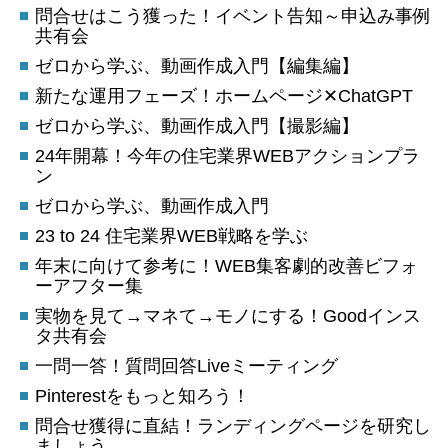
問合せはこう獲った！イベント告知～申込み事例
共有会
ゼロから学ぶ、動画作成入門【編集編】
新たな運用フェーズ！ホームページ✕ChatGPT
ゼロから学ぶ、動画作成入門【撮影編】
24年開幕！今年の住宅業界WEBアクションプラ
ン
ゼロから学ぶ、動画作成入門
23 to 24 住宅業界WEB戦略を学ぶ
年末に向けて参考に！WEB集客劇的改善ビフォ
ーアフター集
実物を見て→マネて→モノにする！Goodインス
タ共有会
一問一答！質問回答Liveミーティング
Pinterestをもっと知ろう！
問合せ獲得に直結！ランディングページを研究し
ましょう