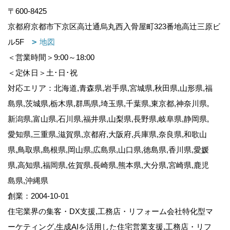
〒600-8425
京都府京都市下京区高辻通烏丸西入骨屋町323番地高辻三原ビ
ル5F
地図
＜営業時間＞9:00～18:00
＜定休日＞土･日･祝
対応エリア：北海道,青森県,岩手県,宮城県,秋田県,山形県,福
島県,茨城県,栃木県,群馬県,埼玉県,千葉県,東京都,神奈川県,
新潟県,富山県,石川県,福井県,山梨県,長野県,岐阜県,静岡県,
愛知県,三重県,滋賀県,京都府,大阪府,兵庫県,奈良県,和歌山
県,鳥取県,島根県,岡山県,広島県,山口県,徳島県,香川県,愛媛
県,高知県,福岡県,佐賀県,長崎県,熊本県,大分県,宮崎県,鹿児
島県,沖縄県
創業：2004-10-01
住宅業界の集客・DX支援,工務店・リフォーム会社特化型マ
ーケティング,生成AIを活用した住宅営業支援,工務店・リフ