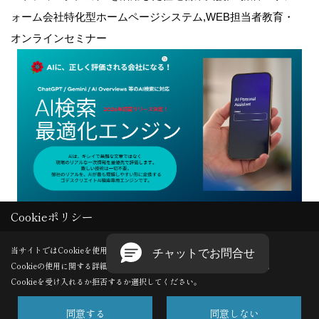
ォーム会社特化型ホームページシステム,WEB担当者教育・
オンラインセミナー
Cookieポリシー
Copyright (c) GODDESS CREATE. All Rights Reserved.
当サイトではCookieを使用します。
Cookieの使用に関する詳細は 「
プライバシーポリシー
」をご覧ください。
Produced by
ゴデスクリエイト
Cookieを受け入れるか拒否するか選択してください。
同意する
同意しない