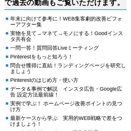
で過去の動画もご覧いただけます。
年末に向けて参考に！WEB集客劇的改善ビフォ
ーアフター集
実物を見て→マネて→モノにする！Goodインス
タ共有会
一問一答！質問回答Liveミーティング
Pinterestをもっと知ろう！
問合せ獲得に直結！ランディングページを研究し
ましょう
Pinterestのはじめ方・使い方
データ＆事例で解説 インスタ広告・Google広
告 設定方法最前線！
実例で学ぶ！ ホームページ改善ポイントの見つ
け方
最新ケースから学ぶ 実用的WEB戦略で差をつ
けましょう！