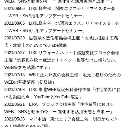
WEB、SNSと動画の今 ー 進化する活用実態と成果 ー」
2021/08/06 LIXIL様主催 関東エクステリアマイスター会
「WEB・SNS活用アップデートセミナー」
2021/08/05 LIXIL様主催 北関東エクステリアマイスター会
「WEB・SNS活用アップデートセミナー」
2021/07/29 滋賀県木造住宅協会様主催「地域に根差す工務
店・建築士のためにYouTube戦略
2021/07/27 LIXILリフォームネット甲信越支社ブロック会様
主催「集客難を吹き飛ばせ！イベント集客だけに頼らない、
WEB集客を武器にする」
2021/07/13 WB工法九州友の会様主催「地元工務店のための
WEBの基礎講座（初級編）」
2021/07/08 LIXIL東北WEB販促分科会様主催「住宅業界にお
ける動画の今 YouTubeとYouTube広告」
2021/06/21 ERA ブロック会様主催「住宅業界における
WEB、SNSと動画の今 ー 進化する活用実態と成果 ー」
2021/05/28 マド本舗 東北エリア会様主催「明日からでき
る！効果的なWEB活用」