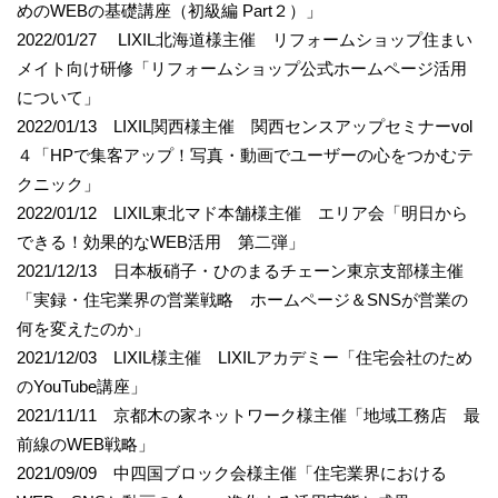
めのWEBの基礎講座（初級編 Part２）」
2022/01/27 LIXIL北海道様主催 リフォームショップ住まい
メイト向け研修「リフォームショップ公式ホームページ活用
について」
2022/01/13 LIXIL関西様主催 関西センスアップセミナーvol
４「HPで集客アップ！写真・動画でユーザーの心をつかむテ
クニック」
2022/01/12 LIXIL東北マド本舗様主催 エリア会「明日から
できる！効果的なWEB活用 第二弾」
2021/12/13 日本板硝子・ひのまるチェーン東京支部様主催
「実録・住宅業界の営業戦略 ホームページ＆SNSが営業の
何を変えたのか」
2021/12/03 LIXIL様主催 LIXILアカデミー「住宅会社のため
のYouTube講座」
2021/11/11 京都木の家ネットワーク様主催「地域工務店 最
前線のWEB戦略」
2021/09/09 中四国ブロック会様主催「住宅業界における