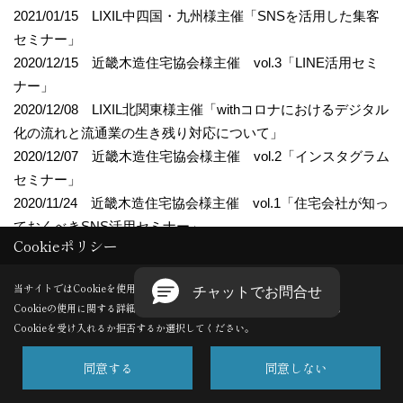
2021/01/15 LIXIL中四国・九州様主催「SNSを活用した集客
セミナー」
2020/12/15 近畿木造住宅協会様主催 vol.3「LINE活用セミ
ナー」
2020/12/08 LIXIL北関東様主催「withコロナにおけるデジタル
化の流れと流通業の生き残り対応について」
2020/12/07 近畿木造住宅協会様主催 vol.2「インスタグラム
セミナー」
2020/11/24 近畿木造住宅協会様主催 vol.1「住宅会社が知っ
ておくべきSNS活用セミナー」
Cookieポリシー
2020/10/29 北陸型木の住まい研究会様主催「地域工務店の
SNS集客術」
当サイトではCookieを使用します。
2020/10/22 GLホーム様主催「来場・受注につながるWEB戦
Cookieの使用に関する詳細は 「
プライバシーポリシー
」をご覧ください。
略セミナー」
Cookieを受け入れるか拒否するか選択してください。
2020/09/29 大阪木材青年経営者協議会様主催「ニューノーマ
ル時代 住宅業界に必要なデジタルの力」
同意する
同意しない
2020/09/24 LIXIL様主催「SNS活用集客セミナー第４回