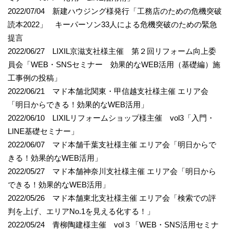
2022/07/04 新建ハウジング様発行「工務店のための危機突破
読本2022」 キーパーソン33人による危機突破のための緊急
提言
2022/06/27 LIXIL京滋支社様主催 第２回リフォーム向上委
員会「WEB・SNSセミナー 効果的なWEB活用（基礎編）施
工事例の投稿」
2022/06/21 マド本舗北関東・甲信越支社様主催 エリア会
「明日からできる！効果的なWEB活用」
2022/06/10 LIXILリフォームショップ様主催 vol3「入門・
LINE基礎セミナー」
2022/06/07 マド本舗千葉支社様主催 エリア会「明日からで
きる！効果的なWEB活用」
2022/05/27 マド本舗神奈川支社様主催 エリア会「明日から
できる！効果的なWEB活用」
2022/05/26 マド本舗東北支社様主催 エリア会「検索での評
判を上げ、エリアNo.1を見える化する！」
2022/05/24 青柳陶建様主催 vol３「WEB・SNS活用セミナ