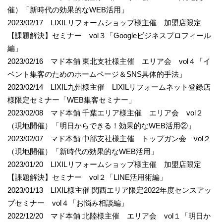
催）「新時代の効果的なWEB活用」
2023/02/17 LIXILリフォームショップ様主催 加盟店限定
【課題解決】セミナー vol３「Googleビジネスプロフィール
編」
2023/02/16 マド本舗 東北支社様主催 エリア会 vol４「イ
ベント集客のためのホームページ＆SNS具体的手法」
2023/02/14 LIXIL九州様主催 LIXILリフォームネット登録店
様限定セミナー「WEB集客セミナー」
2023/02/08 マド本舗 千葉エリア様主催 エリア会 vol２
（現地開催）「明日からできる！効果的なWEB活用②」
2023/02/07 マド本舗 中部支社様主催 トップガン会 vol２
（現地開催）「新時代の効果的なWEB活用」
2023/01/20 LIXILリフォームショップ様主催 加盟店限定
【課題解決】セミナー vol２「LINE活用術編」
2023/01/13 LIXIL様主催 関西エリア限定2022年度センスアッ
プセミナー vol４「お悩み相談編」
2022/12/20 マド本舗 北陸様主催 エリア会 vol１「明日か