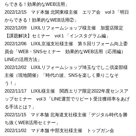
らできる！効果的なWEB活用」
2022/12/15 マド本舗 北関東様主催 エリア会 vol３「明日
からできる！効果的なWEB活用②」
2022/12/09 LIXILリフォームショップ様主催 加盟店限定
【課題解決】セミナー vol１「インスタグラム編」
2022/12/06 LIXIL京滋支社様主催 第５回リフォーム向上委
員会「WEB・SNSセミナー 効果的なWEB活用（応用編）
LINEの活用方法」
2022/12/02 LIXILリフォームショップ埼玉なでしこ倶楽部様
主催（現地開催）「時代の波、SNSを楽しく乗りこなそ
う！」
2022/11/17 LIXIL様主催 関西エリア限定2022年度センスア
ップセミナー vol３「LINE運営でリピート受注獲得率をあげ
る手法とは？」
2022/11/15 マド本舗 北海道支社様主催「デジタル時代を勝
ち抜くWEB活用セミナー」
2022/11/02 マド本舗 中部支社様主催 トップガン会