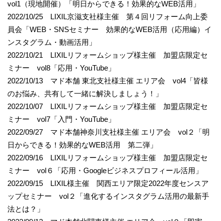
vol1（現地開催）「明日からできる！効果的なWEB活用」
2022/10/25 LIXIL京滋支社様主催 第４回リフォーム向上委
員会「WEB・SNSセミナー 効果的なWEB活用（応用編）イ
ンスタグラム・動画活用」
2022/10/21 LIXILリフォームショップ様主催 加盟店限定セ
ミナー vol8「応用・YouTube」
2022/10/13 マド本舗 東北支社様主催 エリア会 vol4「皆様
のお悩み、共有して一緒に解決しましょう！」
2022/10/07 LIXILリフォームショップ様主催 加盟店限定セ
ミナー vol7「入門・YouTube」
2022/09/27 マド本舗神奈川支社様主催 エリア会 vol２「明
日からできる！効果的なWEB活用 第二弾」
2022/09/16 LIXILリフォームショップ様主催 加盟店限定セ
ミナー vol６「応用・Googleビジネスプロフィール活用」
2022/09/15 LIXIL様主催 関西エリア限定2022年度センスア
ップセミナー vol２「進化するインスタグラム活用の最新手
法とは？」