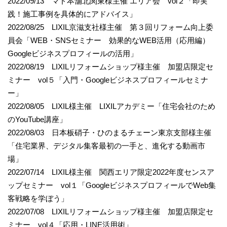
2022/09/13 マド本舗北関東様主催 エリア会 vol２「即実
践！施工事例を具体的にアドバイス」
2022/08/25 LIXIL京滋支社様主催 第３回リフォーム向上委
員会「WEB・SNSセミナー 効果的なWEB活用（応用編）
Googleビジネスプロフィールの活用」
2022/08/19 LIXILリフォームショップ様主催 加盟店限定セ
ミナー vol５「入門・Googleビジネスプロフィールセミナ
ー」
2022/08/05 LIXIL様主催 LIXILアカデミー「住宅会社のため
のYouTube講座」
2022/08/03 日本板硝子・ひのまるチェーン東京支部様主催
「住宅業界、デジタル集客最初の一手と、進化する動画市
場」
2022/07/14 LIXIL様主催 関西エリア限定2022年度センスア
ップセミナー vol１「GoogleビジネスプロフィールでWeb集
客戦略を学ぼう」
2022/07/08 LIXILリフォームショップ様主催 加盟店限定セ
ミナー vol４「応用・LINE活用術」