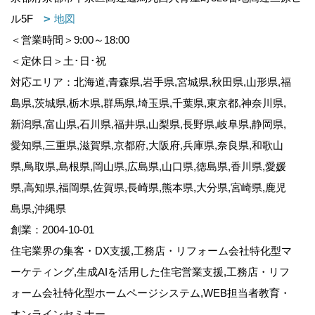
ル5F
地図
＜営業時間＞9:00～18:00
＜定休日＞土･日･祝
対応エリア：北海道,青森県,岩手県,宮城県,秋田県,山形県,福
島県,茨城県,栃木県,群馬県,埼玉県,千葉県,東京都,神奈川県,
新潟県,富山県,石川県,福井県,山梨県,長野県,岐阜県,静岡県,
愛知県,三重県,滋賀県,京都府,大阪府,兵庫県,奈良県,和歌山
県,鳥取県,島根県,岡山県,広島県,山口県,徳島県,香川県,愛媛
県,高知県,福岡県,佐賀県,長崎県,熊本県,大分県,宮崎県,鹿児
島県,沖縄県
創業：2004-10-01
住宅業界の集客・DX支援,工務店・リフォーム会社特化型マ
ーケティング,生成AIを活用した住宅営業支援,工務店・リフ
ォーム会社特化型ホームページシステム,WEB担当者教育・
オンラインセミナー