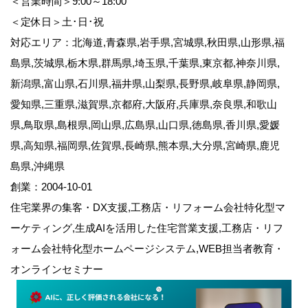
＜営業時間＞9:00～18:00
＜定休日＞土･日･祝
対応エリア：北海道,青森県,岩手県,宮城県,秋田県,山形県,福
島県,茨城県,栃木県,群馬県,埼玉県,千葉県,東京都,神奈川県,
新潟県,富山県,石川県,福井県,山梨県,長野県,岐阜県,静岡県,
愛知県,三重県,滋賀県,京都府,大阪府,兵庫県,奈良県,和歌山
県,鳥取県,島根県,岡山県,広島県,山口県,徳島県,香川県,愛媛
県,高知県,福岡県,佐賀県,長崎県,熊本県,大分県,宮崎県,鹿児
島県,沖縄県
創業：2004-10-01
住宅業界の集客・DX支援,工務店・リフォーム会社特化型マ
ーケティング,生成AIを活用した住宅営業支援,工務店・リフ
ォーム会社特化型ホームページシステム,WEB担当者教育・
オンラインセミナー