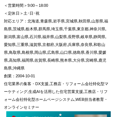
＜営業時間＞9:00～18:00
＜定休日＞土･日･祝
対応エリア：北海道,青森県,岩手県,宮城県,秋田県,山形県,福
島県,茨城県,栃木県,群馬県,埼玉県,千葉県,東京都,神奈川県,
新潟県,富山県,石川県,福井県,山梨県,長野県,岐阜県,静岡県,
愛知県,三重県,滋賀県,京都府,大阪府,兵庫県,奈良県,和歌山
県,鳥取県,島根県,岡山県,広島県,山口県,徳島県,香川県,愛媛
県,高知県,福岡県,佐賀県,長崎県,熊本県,大分県,宮崎県,鹿児
島県,沖縄県
創業：2004-10-01
住宅業界の集客・DX支援,工務店・リフォーム会社特化型マ
ーケティング,生成AIを活用した住宅営業支援,工務店・リフ
ォーム会社特化型ホームページシステム,WEB担当者教育・
オンラインセミナー