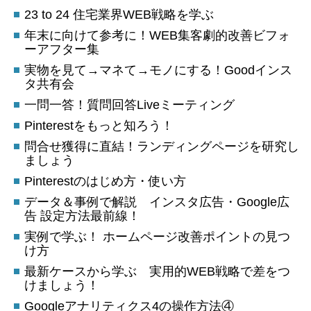
23 to 24 住宅業界WEB戦略を学ぶ
年末に向けて参考に！WEB集客劇的改善ビフォ
ーアフター集
実物を見て→マネて→モノにする！Goodインス
タ共有会
一問一答！質問回答Liveミーティング
Pinterestをもっと知ろう！
問合せ獲得に直結！ランディングページを研究し
ましょう
Pinterestのはじめ方・使い方
データ＆事例で解説 インスタ広告・Google広
告 設定方法最前線！
実例で学ぶ！ ホームページ改善ポイントの見つ
け方
最新ケースから学ぶ 実用的WEB戦略で差をつ
けましょう！
Googleアナリティクス4の操作方法④