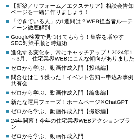
【新築／リフォーム／エクステリア】相談会告知
ページを一緒に作りましょう！
「できている人」の1週間は？WEB担当者ルーテ
ィーン徹底解剖
Google検索で見つけてもらう！集客を増やす
SEO対策手順と時短術
進化する変化を、常にキャッチアップ！2024年1
～3月、 住宅業界WEBにこんな傾向がありました
ゼロから学ぶ、動画作成入門【投稿編】
問合せはこう獲った！イベント告知～申込み事例
共有会
ゼロから学ぶ、動画作成入門【編集編】
新たな運用フェーズ！ホームページ✕ChatGPT
ゼロから学ぶ、動画作成入門【撮影編】
24年開幕！今年の住宅業界WEBアクションプラ
ン
ゼロから学ぶ、動画作成入門