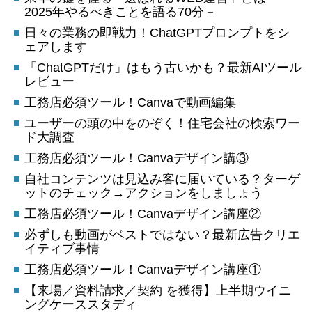
2025年やるべきことを語る70分－
日々の業務の即戦力！ChatGPTプロンプトをシ
ェアします
「ChatGPTだけ」はもう古いかも？最新AIツール
レビュー
工務店必須ツール！Canvaで動画編集
ユーザーの頭の中をのぞく！住宅会社の検索ワー
ド大調査
工務店必須ツール！Canvaデザイン講③
自社コンテンツは見込み客に届いている？ターゲ
ットのチェック→アクションをしましょう
工務店必須ツール！Canvaデザイン講座②
必ずしも動画がベストではない？最新広告クリエ
イティブ事情
工務店必須ツール！Canvaデザイン講座①
【来場／資料請求／契約 を獲得】上半期ウイニ
ングケーススタディ