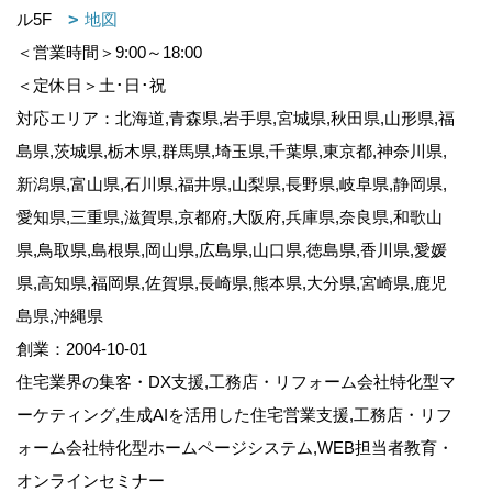
ル5F
地図
＜営業時間＞9:00～18:00
＜定休日＞土･日･祝
対応エリア：北海道,青森県,岩手県,宮城県,秋田県,山形県,福
島県,茨城県,栃木県,群馬県,埼玉県,千葉県,東京都,神奈川県,
新潟県,富山県,石川県,福井県,山梨県,長野県,岐阜県,静岡県,
愛知県,三重県,滋賀県,京都府,大阪府,兵庫県,奈良県,和歌山
県,鳥取県,島根県,岡山県,広島県,山口県,徳島県,香川県,愛媛
県,高知県,福岡県,佐賀県,長崎県,熊本県,大分県,宮崎県,鹿児
島県,沖縄県
創業：2004-10-01
住宅業界の集客・DX支援,工務店・リフォーム会社特化型マ
ーケティング,生成AIを活用した住宅営業支援,工務店・リフ
ォーム会社特化型ホームページシステム,WEB担当者教育・
オンラインセミナー