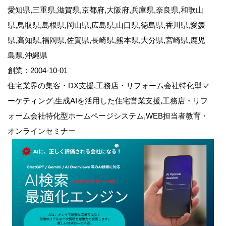
愛知県,三重県,滋賀県,京都府,大阪府,兵庫県,奈良県,和歌山
県,鳥取県,島根県,岡山県,広島県,山口県,徳島県,香川県,愛媛
県,高知県,福岡県,佐賀県,長崎県,熊本県,大分県,宮崎県,鹿児
島県,沖縄県
創業：2004-10-01
住宅業界の集客・DX支援,工務店・リフォーム会社特化型マ
ーケティング,生成AIを活用した住宅営業支援,工務店・リフ
ォーム会社特化型ホームページシステム,WEB担当者教育・
オンラインセミナー