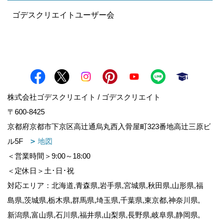
ゴデスクリエイトユーザー会
株式会社ゴデスクリエイト / ゴデスクリエイト
〒600-8425
京都府京都市下京区高辻通烏丸西入骨屋町323番地高辻三原ビ
ル5F
地図
＜営業時間＞9:00～18:00
＜定休日＞土･日･祝
対応エリア：北海道,青森県,岩手県,宮城県,秋田県,山形県,福
島県,茨城県,栃木県,群馬県,埼玉県,千葉県,東京都,神奈川県,
新潟県,富山県,石川県,福井県,山梨県,長野県,岐阜県,静岡県,