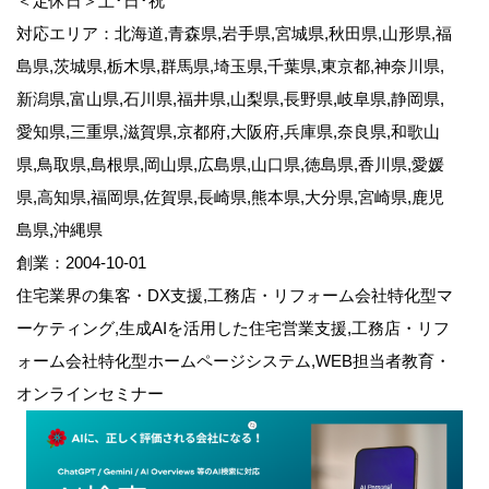
＜定休日＞土･日･祝
対応エリア：北海道,青森県,岩手県,宮城県,秋田県,山形県,福
島県,茨城県,栃木県,群馬県,埼玉県,千葉県,東京都,神奈川県,
新潟県,富山県,石川県,福井県,山梨県,長野県,岐阜県,静岡県,
愛知県,三重県,滋賀県,京都府,大阪府,兵庫県,奈良県,和歌山
県,鳥取県,島根県,岡山県,広島県,山口県,徳島県,香川県,愛媛
県,高知県,福岡県,佐賀県,長崎県,熊本県,大分県,宮崎県,鹿児
島県,沖縄県
創業：2004-10-01
住宅業界の集客・DX支援,工務店・リフォーム会社特化型マ
ーケティング,生成AIを活用した住宅営業支援,工務店・リフ
ォーム会社特化型ホームページシステム,WEB担当者教育・
オンラインセミナー