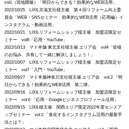
vol1（現地開催）「明日からできる！効果的なWEB活用」
2022/10/25 LIXIL京滋支社様主催 第４回リフォーム向上委
員会「WEB・SNSセミナー 効果的なWEB活用（応用編）イ
ンスタグラム・動画活用」
2022/10/21 LIXILリフォームショップ様主催 加盟店限定セ
ミナー vol8「応用・YouTube」
2022/10/13 マド本舗 東北支社様主催 エリア会 vol4「皆様
のお悩み、共有して一緒に解決しましょう！」
2022/10/07 LIXILリフォームショップ様主催 加盟店限定セ
ミナー vol7「入門・YouTube」
2022/09/27 マド本舗神奈川支社様主催 エリア会 vol２「明
日からできる！効果的なWEB活用 第二弾」
2022/09/16 LIXILリフォームショップ様主催 加盟店限定セ
ミナー vol６「応用・Googleビジネスプロフィール活用」
2022/09/15 LIXIL様主催 関西エリア限定2022年度センスア
ップセミナー vol２「進化するインスタグラム活用の最新手
法とは？」