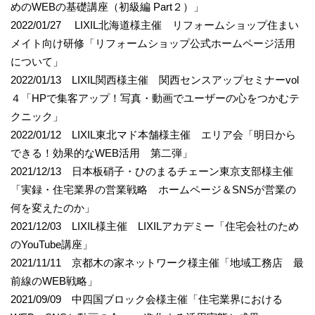
めのWEBの基礎講座（初級編 Part２）」
2022/01/27 LIXIL北海道様主催 リフォームショップ住まい
メイト向け研修「リフォームショップ公式ホームページ活用
について」
2022/01/13 LIXIL関西様主催 関西センスアップセミナーvol
４「HPで集客アップ！写真・動画でユーザーの心をつかむテ
クニック」
2022/01/12 LIXIL東北マド本舗様主催 エリア会「明日から
できる！効果的なWEB活用 第二弾」
2021/12/13 日本板硝子・ひのまるチェーン東京支部様主催
「実録・住宅業界の営業戦略 ホームページ＆SNSが営業の
何を変えたのか」
2021/12/03 LIXIL様主催 LIXILアカデミー「住宅会社のため
のYouTube講座」
2021/11/11 京都木の家ネットワーク様主催「地域工務店 最
前線のWEB戦略」
2021/09/09 中四国ブロック会様主催「住宅業界における