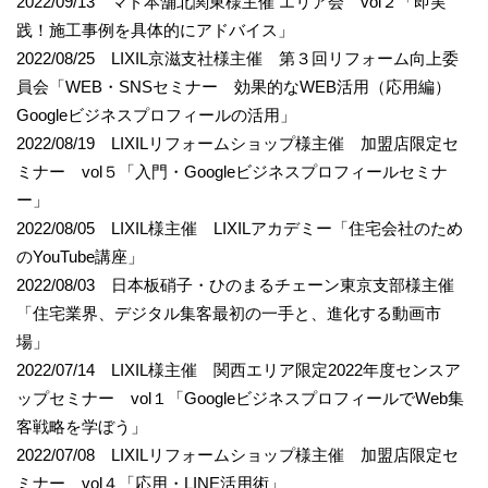
2022/09/13 マド本舗北関東様主催 エリア会 vol２「即実
践！施工事例を具体的にアドバイス」
2022/08/25 LIXIL京滋支社様主催 第３回リフォーム向上委
員会「WEB・SNSセミナー 効果的なWEB活用（応用編）
Googleビジネスプロフィールの活用」
2022/08/19 LIXILリフォームショップ様主催 加盟店限定セ
ミナー vol５「入門・Googleビジネスプロフィールセミナ
ー」
2022/08/05 LIXIL様主催 LIXILアカデミー「住宅会社のため
のYouTube講座」
2022/08/03 日本板硝子・ひのまるチェーン東京支部様主催
「住宅業界、デジタル集客最初の一手と、進化する動画市
場」
2022/07/14 LIXIL様主催 関西エリア限定2022年度センスア
ップセミナー vol１「GoogleビジネスプロフィールでWeb集
客戦略を学ぼう」
2022/07/08 LIXILリフォームショップ様主催 加盟店限定セ
ミナー vol４「応用・LINE活用術」