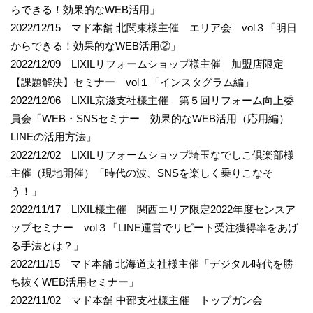
らできる！効果的なWEB活用」
2022/12/15 マド本舗 北関東様主催 エリア会 vol３「明日
からできる！効果的なWEB活用②」
2022/12/09 LIXILリフォームショップ様主催 加盟店限定
【課題解決】セミナー vol１「インスタグラム編」
2022/12/06 LIXIL京滋支社様主催 第５回リフォーム向上委
員会「WEB・SNSセミナー 効果的なWEB活用（応用編）
LINEの活用方法」
2022/12/02 LIXILリフォームショップ埼玉なでしこ倶楽部様
主催（現地開催）「時代の波、SNSを楽しく乗りこなそ
う！」
2022/11/17 LIXIL様主催 関西エリア限定2022年度センスア
ップセミナー vol３「LINE運営でリピート受注獲得率をあげ
る手法とは？」
2022/11/15 マド本舗 北海道支社様主催「デジタル時代を勝
ち抜くWEB活用セミナー」
2022/11/02 マド本舗 中部支社様主催 トップガン会