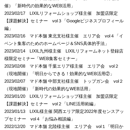
催）「新時代の効果的なWEB活用」
2023/02/17 LIXILリフォームショップ様主催 加盟店限定
【課題解決】セミナー vol３「Googleビジネスプロフィール
編」
2023/02/16 マド本舗 東北支社様主催 エリア会 vol４「イ
ベント集客のためのホームページ＆SNS具体的手法」
2023/02/14 LIXIL九州様主催 LIXILリフォームネット登録店
様限定セミナー「WEB集客セミナー」
2023/02/08 マド本舗 千葉エリア様主催 エリア会 vol２
（現地開催）「明日からできる！効果的なWEB活用②」
2023/02/07 マド本舗 中部支社様主催 トップガン会 vol２
（現地開催）「新時代の効果的なWEB活用」
2023/01/20 LIXILリフォームショップ様主催 加盟店限定
【課題解決】セミナー vol２「LINE活用術編」
2023/01/13 LIXIL様主催 関西エリア限定2022年度センスアッ
プセミナー vol４「お悩み相談編」
2022/12/20 マド本舗 北陸様主催 エリア会 vol１「明日か