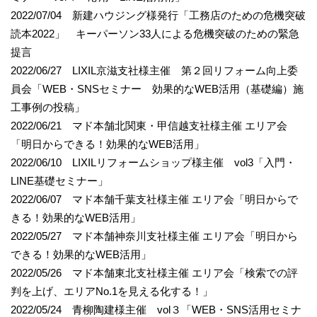
2022/07/04 新建ハウジング様発行「工務店のための危機突破
読本2022」 キーパーソン33人による危機突破のための緊急
提言
2022/06/27 LIXIL京滋支社様主催 第２回リフォーム向上委
員会「WEB・SNSセミナー 効果的なWEB活用（基礎編）施
工事例の投稿」
2022/06/21 マド本舗北関東・甲信越支社様主催 エリア会
「明日からできる！効果的なWEB活用」
2022/06/10 LIXILリフォームショップ様主催 vol3「入門・
LINE基礎セミナー」
2022/06/07 マド本舗千葉支社様主催 エリア会「明日からで
きる！効果的なWEB活用」
2022/05/27 マド本舗神奈川支社様主催 エリア会「明日から
できる！効果的なWEB活用」
2022/05/26 マド本舗東北支社様主催 エリア会「検索での評
判を上げ、エリアNo.1を見える化する！」
2022/05/24 青柳陶建様主催 vol３「WEB・SNS活用セミナ