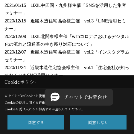
2021/01/15 LIXIL中四国・九州様主催「SNSを活用した集客
セミナー」
2020/12/15 近畿木造住宅協会様主催 vol.3「LINE活用セミ
ナー」
2020/12/08 LIXIL北関東様主催「withコロナにおけるデジタル
化の流れと流通業の生き残り対応について」
2020/12/07 近畿木造住宅協会様主催 vol.2「インスタグラム
セミナー」
2020/11/24 近畿木造住宅協会様主催 vol.1「住宅会社が知っ
ておくべきSNS活用セミナー」
Cookieポリシー
2020/10/29 北陸型木の住まい研究会様主催「地域工務店の
SNS集客術」
当サイトではCookieを使用します。
2020/10/22 GLホーム様主催「来場・受注につながるWEB戦
Cookieの使用に関する詳細は 「
プライバシーポリシー
」をご覧ください。
略セミナー」
Cookieを受け入れるか拒否するか選択してください。
2020/09/29 大阪木材青年経営者協議会様主催「ニューノーマ
ル時代 住宅業界に必要なデジタルの力」
同意する
同意しない
2020/09/24 LIXIL様主催「SNS活用集客セミナー第４回