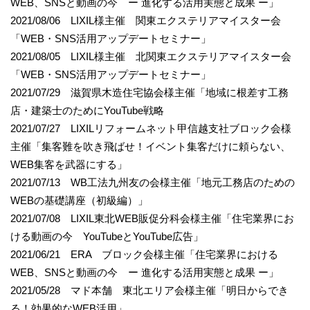
WEB、SNSと動画の今 ー 進化する活用実態と成果 ー」
2021/08/06 LIXIL様主催 関東エクステリアマイスター会
「WEB・SNS活用アップデートセミナー」
2021/08/05 LIXIL様主催 北関東エクステリアマイスター会
「WEB・SNS活用アップデートセミナー」
2021/07/29 滋賀県木造住宅協会様主催「地域に根差す工務
店・建築士のためにYouTube戦略
2021/07/27 LIXILリフォームネット甲信越支社ブロック会様
主催「集客難を吹き飛ばせ！イベント集客だけに頼らない、
WEB集客を武器にする」
2021/07/13 WB工法九州友の会様主催「地元工務店のための
WEBの基礎講座（初級編）」
2021/07/08 LIXIL東北WEB販促分科会様主催「住宅業界にお
ける動画の今 YouTubeとYouTube広告」
2021/06/21 ERA ブロック会様主催「住宅業界における
WEB、SNSと動画の今 ー 進化する活用実態と成果 ー」
2021/05/28 マド本舗 東北エリア会様主催「明日からでき
る！効果的なWEB活用」