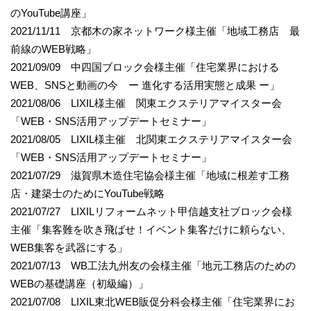
のYouTube講座」
2021/11/11 京都木の家ネットワーク様主催「地域工務店 最
前線のWEB戦略」
2021/09/09 中四国ブロック会様主催「住宅業界における
WEB、SNSと動画の今 ー 進化する活用実態と成果 ー」
2021/08/06 LIXIL様主催 関東エクステリアマイスター会
「WEB・SNS活用アップデートセミナー」
2021/08/05 LIXIL様主催 北関東エクステリアマイスター会
「WEB・SNS活用アップデートセミナー」
2021/07/29 滋賀県木造住宅協会様主催「地域に根差す工務
店・建築士のためにYouTube戦略
2021/07/27 LIXILリフォームネット甲信越支社ブロック会様
主催「集客難を吹き飛ばせ！イベント集客だけに頼らない、
WEB集客を武器にする」
2021/07/13 WB工法九州友の会様主催「地元工務店のための
WEBの基礎講座（初級編）」
2021/07/08 LIXIL東北WEB販促分科会様主催「住宅業界にお