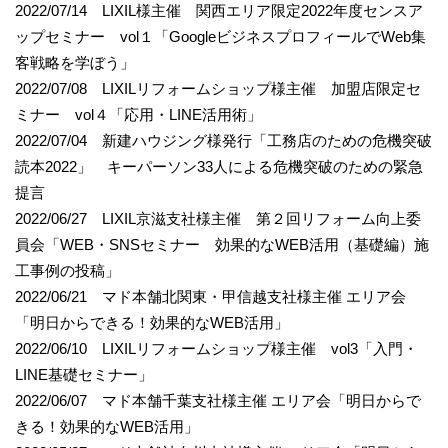
2022/07/14 LIXIL様主催 関西エリア限定2022年度センスア
ップセミナー vol１「GoogleビジネスプロフィールでWeb集
客戦略を学ぼう」
2022/07/08 LIXILリフォームショップ様主催 加盟店限定セ
ミナー vol４「応用・LINE活用術」
2022/07/04 新建ハウジング様発行「工務店のための危機突破
読本2022」 キーパーソン33人による危機突破のための緊急
提言
2022/06/27 LIXIL京滋支社様主催 第２回リフォーム向上委
員会「WEB・SNSセミナー 効果的なWEB活用（基礎編）施
工事例の投稿」
2022/06/21 マド本舗北関東・甲信越支社様主催 エリア会
「明日からできる！効果的なWEB活用」
2022/06/10 LIXILリフォームショップ様主催 vol3「入門・
LINE基礎セミナー」
2022/06/07 マド本舗千葉支社様主催 エリア会「明日からで
きる！効果的なWEB活用」