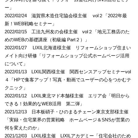
ー」
2022/02/24 滋賀県木造住宅協会様主催 vol２「2022年最
新！WEB戦略セミナー」
2022/02/15 工法九州友の会様主催 vol２「地元工務店のた
めのWEBの基礎講座（初級編 Part２）」
2022/01/27 LIXIL北海道様主催 リフォームショップ住まい
メイト向け研修「リフォームショップ公式ホームページ活用
について」
2022/01/13 LIXIL関西様主催 関西センスアップセミナーvol
４「HPで集客アップ！写真・動画でユーザーの心をつかむテ
クニック」
2022/01/12 LIXIL東北マド本舗様主催 エリア会「明日から
できる！効果的なWEB活用 第二弾」
2021/12/13 日本板硝子・ひのまるチェーン東京支部様主催
「実録・住宅業界の営業戦略 ホームページ＆SNSが営業の
何を変えたのか」
2021/12/03 LIXIL様主催 LIXILアカデミー「住宅会社のため