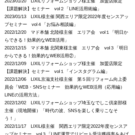
2023/01/20 LIXILリフォームショップ様主催 加盟店限定
【課題解決】セミナー vol２「LINE活用術編」
2023/01/13 LIXIL様主催 関西エリア限定2022年度センスアッ
プセミナー vol４「お悩み相談編」
2022/12/20 マド本舗 北陸様主催 エリア会 vol１「明日か
らできる！効果的なWEB活用」
2022/12/15 マド本舗 北関東様主催 エリア会 vol３「明日
からできる！効果的なWEB活用②」
2022/12/09 LIXILリフォームショップ様主催 加盟店限定
【課題解決】セミナー vol１「インスタグラム編」
2022/12/06 LIXIL京滋支社様主催 第５回リフォーム向上委
員会「WEB・SNSセミナー 効果的なWEB活用（応用編）
LINEの活用方法」
2022/12/02 LIXILリフォームショップ埼玉なでしこ倶楽部様
主催（現地開催）「時代の波、SNSを楽しく乗りこなそ
う！」
2022/11/17 LIXIL様主催 関西エリア限定2022年度センスア
ップセミナー vol３「LINE運営でリピート受注獲得率をあげ