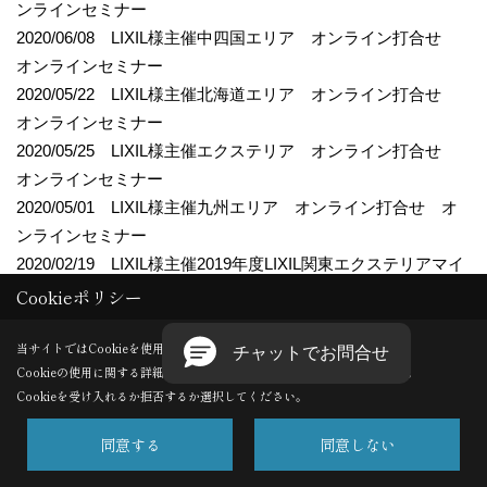
ンラインセミナー
2020/06/08 LIXIL様主催中四国エリア オンライン打合せ
オンラインセミナー
2020/05/22 LIXIL様主催北海道エリア オンライン打合せ
オンラインセミナー
2020/05/25 LIXIL様主催エクステリア オンライン打合せ
オンラインセミナー
2020/05/01 LIXIL様主催九州エリア オンライン打合せ オ
ンラインセミナー
2020/02/19 LIXIL様主催2019年度LIXIL関東エクステリアマイ
スター会 東京
Cookieポリシー
2020/02/18 LIXIL様主催2019年度LIXIL関東エクステリアマイ
スター会 埼玉
当サイトではCookieを使用します。
Cookieの使用に関する詳細は 「
プライバシーポリシー
」をご覧ください。
2020/02/17 LIXIL様主催2019年度LIXIL関東エクステリアマイ
Cookieを受け入れるか拒否するか選択してください。
スター会 群馬
2020/02/14 LIXIL様主催LIXILアカデミーWEB・SNS自立支援
同意する
同意しない
セミナーvol2 東京