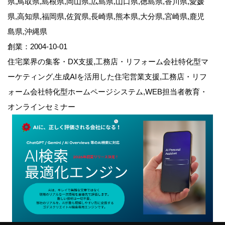
県,鳥取県,島根県,岡山県,広島県,山口県,徳島県,香川県,愛媛
県,高知県,福岡県,佐賀県,長崎県,熊本県,大分県,宮崎県,鹿児
島県,沖縄県
創業：2004-10-01
住宅業界の集客・DX支援,工務店・リフォーム会社特化型マ
ーケティング,生成AIを活用した住宅営業支援,工務店・リフ
ォーム会社特化型ホームページシステム,WEB担当者教育・
オンラインセミナー