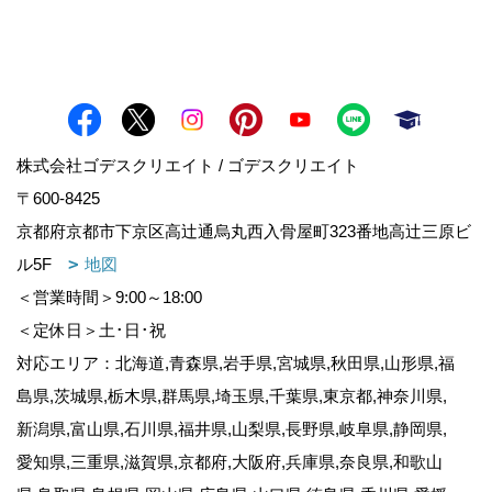
株式会社ゴデスクリエイト / ゴデスクリエイト
〒600-8425
京都府京都市下京区高辻通烏丸西入骨屋町323番地高辻三原ビ
ル5F
地図
＜営業時間＞9:00～18:00
＜定休日＞土･日･祝
対応エリア：北海道,青森県,岩手県,宮城県,秋田県,山形県,福
島県,茨城県,栃木県,群馬県,埼玉県,千葉県,東京都,神奈川県,
新潟県,富山県,石川県,福井県,山梨県,長野県,岐阜県,静岡県,
愛知県,三重県,滋賀県,京都府,大阪府,兵庫県,奈良県,和歌山