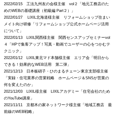
2022/02/15 工法九州友の会様主催 vol２「地元工務店のた
めのWEBの基礎講座（初級編 Part２）」
2022/01/27 LIXIL北海道様主催 リフォームショップ住まい
メイト向け研修「リフォームショップ公式ホームページ活用
について」
2022/01/13 LIXIL関西様主催 関西センスアップセミナーvol
４「HPで集客アップ！写真・動画でユーザーの心をつかむテ
クニック」
2022/01/12 LIXIL東北マド本舗様主催 エリア会「明日から
できる！効果的なWEB活用 第二弾」
2021/12/13 日本板硝子・ひのまるチェーン東京支部様主催
「実録・住宅業界の営業戦略 ホームページ＆SNSが営業の
何を変えたのか」
2021/12/03 LIXIL様主催 LIXILアカデミー「住宅会社のため
のYouTube講座」
2021/11/11 京都木の家ネットワーク様主催「地域工務店 最
前線のWEB戦略」