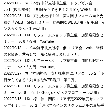
2022/11/02 マド本舗 中部支社様主催 トップガン会
vol1（現地開催）「明日からできる！効果的なWEB活用」
2022/10/25 LIXIL京滋支社様主催 第４回リフォーム向上委
員会「WEB・SNSセミナー 効果的なWEB活用（応用編）イ
ンスタグラム・動画活用」
2022/10/21 LIXILリフォームショップ様主催 加盟店限定セ
ミナー vol8「応用・YouTube」
2022/10/13 マド本舗 東北支社様主催 エリア会 vol4「皆様
のお悩み、共有して一緒に解決しましょう！」
2022/10/07 LIXILリフォームショップ様主催 加盟店限定セ
ミナー vol7「入門・YouTube」
2022/09/27 マド本舗神奈川支社様主催 エリア会 vol２「明
日からできる！効果的なWEB活用 第二弾」
2022/09/16 LIXILリフォームショップ様主催 加盟店限定セ
ミナー vol６「応用・Googleビジネスプロフィール活用」
2022/09/15 LIXIL様主催 関西エリア限定2022年度センスア
ップセミナー vol２「進化するインスタグラム活用の最新手