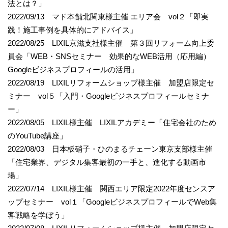
法とは？」
2022/09/13 マド本舗北関東様主催 エリア会 vol２「即実
践！施工事例を具体的にアドバイス」
2022/08/25 LIXIL京滋支社様主催 第３回リフォーム向上委
員会「WEB・SNSセミナー 効果的なWEB活用（応用編）
Googleビジネスプロフィールの活用」
2022/08/19 LIXILリフォームショップ様主催 加盟店限定セ
ミナー vol５「入門・Googleビジネスプロフィールセミナ
ー」
2022/08/05 LIXIL様主催 LIXILアカデミー「住宅会社のため
のYouTube講座」
2022/08/03 日本板硝子・ひのまるチェーン東京支部様主催
「住宅業界、デジタル集客最初の一手と、進化する動画市
場」
2022/07/14 LIXIL様主催 関西エリア限定2022年度センスア
ップセミナー vol１「GoogleビジネスプロフィールでWeb集
客戦略を学ぼう」