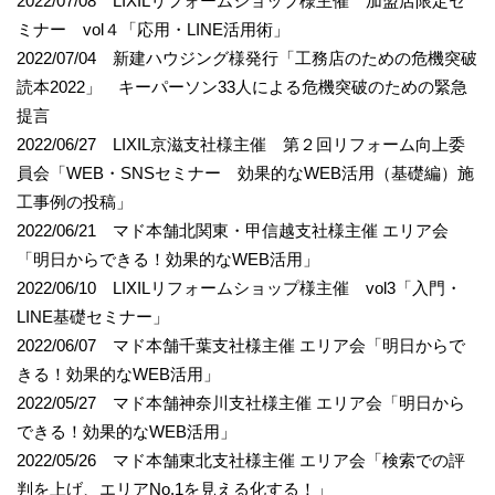
2022/07/08 LIXILリフォームショップ様主催 加盟店限定セ
ミナー vol４「応用・LINE活用術」
2022/07/04 新建ハウジング様発行「工務店のための危機突破
読本2022」 キーパーソン33人による危機突破のための緊急
提言
2022/06/27 LIXIL京滋支社様主催 第２回リフォーム向上委
員会「WEB・SNSセミナー 効果的なWEB活用（基礎編）施
工事例の投稿」
2022/06/21 マド本舗北関東・甲信越支社様主催 エリア会
「明日からできる！効果的なWEB活用」
2022/06/10 LIXILリフォームショップ様主催 vol3「入門・
LINE基礎セミナー」
2022/06/07 マド本舗千葉支社様主催 エリア会「明日からで
きる！効果的なWEB活用」
2022/05/27 マド本舗神奈川支社様主催 エリア会「明日から
できる！効果的なWEB活用」
2022/05/26 マド本舗東北支社様主催 エリア会「検索での評
判を上げ、エリアNo.1を見える化する！」