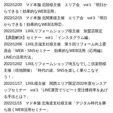
2022/12/20 マド本舗 北陸様主催 エリア会 vol１「明日か
らできる！効果的なWEB活用」
2022/12/15 マド本舗 北関東様主催 エリア会 vol３「明日
からできる！効果的なWEB活用②」
2022/12/09 LIXILリフォームショップ様主催 加盟店限定
【課題解決】セミナー vol１「インスタグラム編」
2022/12/06 LIXIL京滋支社様主催 第５回リフォーム向上委
員会「WEB・SNSセミナー 効果的なWEB活用（応用編）
LINEの活用方法」
2022/12/02 LIXILリフォームショップ埼玉なでしこ倶楽部様
主催（現地開催）「時代の波、SNSを楽しく乗りこなそ
う！」
2022/11/17 LIXIL様主催 関西エリア限定2022年度センスア
ップセミナー vol３「LINE運営でリピート受注獲得率をあげ
る手法とは？」
2022/11/15 マド本舗 北海道支社様主催「デジタル時代を勝
ち抜くWEB活用セミナー」