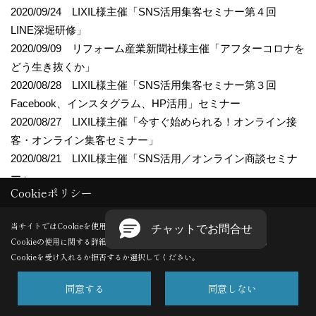
2020/09/24 LIXIL様主催「SNS活用集客セミナー第４回
LINE深堀研修」
2020/09/09 リフォーム産業新聞社様主催「アフターコロナを
どう生き抜くか」
2020/08/28 LIXIL様主催「SNS活用集客セミナー第３回
Facebook、インスタグラム、HP活用」セミナー
2020/08/27 LIXIL様主催「今すぐ始められる！オンライン接
客・オンライン集客セミナー」
2020/08/21 LIXIL様主催「SNS活用／オンライン商談セミナ
ー」
Cookieポリシー
2020/08/20 LIXIL様主催「SNS活用集客セミナー これから
はデジタルでタッチポイントを増やす」
当サイトではCookieを使用します。
2020/08/18 LIXIL様主催「集客が倍増！繁盛店はやっている
Cookieの使用に関する詳細は 「
プライバシーポリシー
」をご覧ください。
SNS活用の秘策」
Cookieを受け入れるか拒否するか選択してください。
2020/08/06 LIXIL様主催「コロナがもたらす市場環境変化に
対応した営業スタイルの提案vol2」
同意する
同意しない
2020/08/03 LIXIL様主催「オンライン打合せ オンラインセ