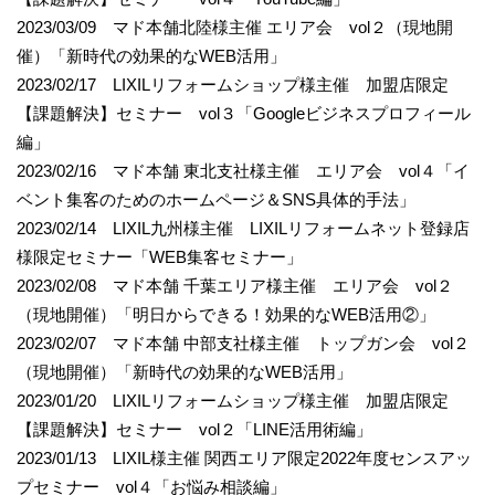
2023/03/09 マド本舗北陸様主催 エリア会 vol２（現地開
催）「新時代の効果的なWEB活用」
2023/02/17 LIXILリフォームショップ様主催 加盟店限定
【課題解決】セミナー vol３「Googleビジネスプロフィール
編」
2023/02/16 マド本舗 東北支社様主催 エリア会 vol４「イ
ベント集客のためのホームページ＆SNS具体的手法」
2023/02/14 LIXIL九州様主催 LIXILリフォームネット登録店
様限定セミナー「WEB集客セミナー」
2023/02/08 マド本舗 千葉エリア様主催 エリア会 vol２
（現地開催）「明日からできる！効果的なWEB活用②」
2023/02/07 マド本舗 中部支社様主催 トップガン会 vol２
（現地開催）「新時代の効果的なWEB活用」
2023/01/20 LIXILリフォームショップ様主催 加盟店限定
【課題解決】セミナー vol２「LINE活用術編」
2023/01/13 LIXIL様主催 関西エリア限定2022年度センスアッ
プセミナー vol４「お悩み相談編」