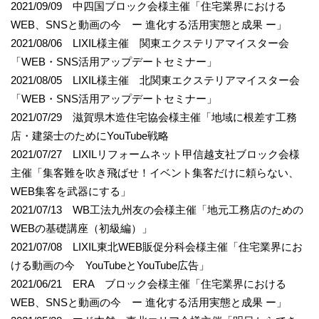
2021/09/09 中四国ブロック会様主催「住宅業界における
WEB、SNSと動画の今 ー 進化する活用実態と成果 ー」
2021/08/06 LIXIL様主催 関東エクステリアマイスター会
「WEB・SNS活用アップデートセミナー」
2021/08/05 LIXIL様主催 北関東エクステリアマイスター会
「WEB・SNS活用アップデートセミナー」
2021/07/29 滋賀県木造住宅協会様主催「地域に根差す工務
店・建築士のためにYouTube戦略
2021/07/27 LIXILリフォームネット甲信越支社ブロック会様
主催「集客難を吹き飛ばせ！イベント集客だけに頼らない、
WEB集客を武器にする」
2021/07/13 WB工法九州友の会様主催「地元工務店のための
WEBの基礎講座（初級編）」
2021/07/08 LIXIL東北WEB販促分科会様主催「住宅業界にお
ける動画の今 YouTubeとYouTube広告」
2021/06/21 ERA ブロック会様主催「住宅業界における
WEB、SNSと動画の今 ー 進化する活用実態と成果 ー」