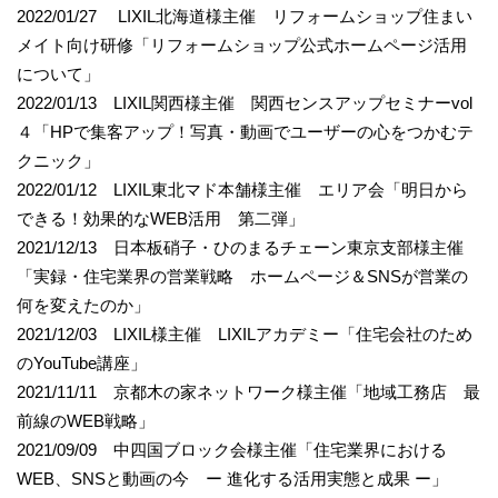
2022/01/27 LIXIL北海道様主催 リフォームショップ住まい
メイト向け研修「リフォームショップ公式ホームページ活用
について」
2022/01/13 LIXIL関西様主催 関西センスアップセミナーvol
４「HPで集客アップ！写真・動画でユーザーの心をつかむテ
クニック」
2022/01/12 LIXIL東北マド本舗様主催 エリア会「明日から
できる！効果的なWEB活用 第二弾」
2021/12/13 日本板硝子・ひのまるチェーン東京支部様主催
「実録・住宅業界の営業戦略 ホームページ＆SNSが営業の
何を変えたのか」
2021/12/03 LIXIL様主催 LIXILアカデミー「住宅会社のため
のYouTube講座」
2021/11/11 京都木の家ネットワーク様主催「地域工務店 最
前線のWEB戦略」
2021/09/09 中四国ブロック会様主催「住宅業界における
WEB、SNSと動画の今 ー 進化する活用実態と成果 ー」