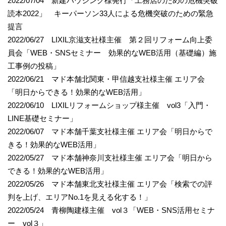
2022/07/04 新建ハウジング様発行「工務店のための危機突破
読本2022」 キーパーソン33人による危機突破のための緊急
提言
2022/06/27 LIXIL京滋支社様主催 第２回リフォーム向上委
員会「WEB・SNSセミナー 効果的なWEB活用（基礎編）施
工事例の投稿」
2022/06/21 マド本舗北関東・甲信越支社様主催 エリア会
「明日からできる！効果的なWEB活用」
2022/06/10 LIXILリフォームショップ様主催 vol3「入門・
LINE基礎セミナー」
2022/06/07 マド本舗千葉支社様主催 エリア会「明日からで
きる！効果的なWEB活用」
2022/05/27 マド本舗神奈川支社様主催 エリア会「明日から
できる！効果的なWEB活用」
2022/05/26 マド本舗東北支社様主催 エリア会「検索での評
判を上げ、エリアNo.1を見える化する！」
2022/05/24 青柳陶建様主催 vol３「WEB・SNS活用セミナ
ー vol３」