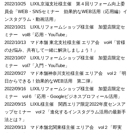
2022/10/25 LIXIL京滋支社様主催 第４回リフォーム向上委
員会「WEB・SNSセミナー 効果的なWEB活用（応用編）イ
ンスタグラム・動画活用」
2022/10/21 LIXILリフォームショップ様主催 加盟店限定セ
ミナー vol8「応用・YouTube」
2022/10/13 マド本舗 東北支社様主催 エリア会 vol4「皆様
のお悩み、共有して一緒に解決しましょう！」
2022/10/07 LIXILリフォームショップ様主催 加盟店限定セ
ミナー vol7「入門・YouTube」
2022/09/27 マド本舗神奈川支社様主催 エリア会 vol２「明
日からできる！効果的なWEB活用 第二弾」
2022/09/16 LIXILリフォームショップ様主催 加盟店限定セ
ミナー vol６「応用・Googleビジネスプロフィール活用」
2022/09/15 LIXIL様主催 関西エリア限定2022年度センスア
ップセミナー vol２「進化するインスタグラム活用の最新手
法とは？」
2022/09/13 マド本舗北関東様主催 エリア会 vol２「即実