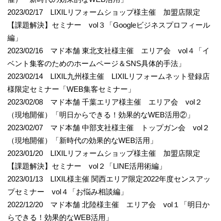
2023/02/17 LIXILリフォームショップ様主催 加盟店限定
【課題解決】セミナー vol３「Googleビジネスプロフィール
編」
2023/02/16 マド本舗 東北支社様主催 エリア会 vol４「イ
ベント集客のためのホームページ＆SNS具体的手法」
2023/02/14 LIXIL九州様主催 LIXILリフォームネット登録店
様限定セミナー「WEB集客セミナー」
2023/02/08 マド本舗 千葉エリア様主催 エリア会 vol２
（現地開催）「明日からできる！効果的なWEB活用②」
2023/02/07 マド本舗 中部支社様主催 トップガン会 vol２
（現地開催）「新時代の効果的なWEB活用」
2023/01/20 LIXILリフォームショップ様主催 加盟店限定
【課題解決】セミナー vol２「LINE活用術編」
2023/01/13 LIXIL様主催 関西エリア限定2022年度センスアッ
プセミナー vol４「お悩み相談編」
2022/12/20 マド本舗 北陸様主催 エリア会 vol１「明日か
らできる！効果的なWEB活用」