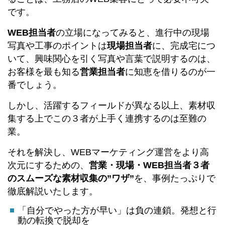
です。
WEB担当者
の立場になってみると、進行中の現場
写真や工事のポイントは
現場担当者
に、完成宅につ
いて、興味関心を引く写真や言葉で説明するのは、
お客様を最も知る
営業担当者
に知恵を借りるのが一
番でしょう。
しかし、活躍するフィールドが異なる以上、素材収
集する上でこの３者が上手く連携するのは至難の
業。
それを解決し、WEBマーケティング運営をより高
次元にするための、
営業・現場・WEB担当者３者
のスムーズな素材収集の”ワザ”
を、事例たっぷりで
徹底解説いたします。
「自分でやった方が早い」は負の連鎖。発想と行
動の転換で脱却を