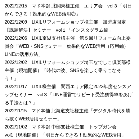
2022/12/15 マド本舗 北関東様主催 エリア会 vol３「明日
からできる！効果的なWEB活用②」
2022/12/09 LIXILリフォームショップ様主催 加盟店限定
【課題解決】セミナー vol１「インスタグラム編」
2022/12/06 LIXIL京滋支社様主催 第５回リフォーム向上委
員会「WEB・SNSセミナー 効果的なWEB活用（応用編）
LINEの活用方法」
2022/12/02 LIXILリフォームショップ埼玉なでしこ倶楽部様
主催（現地開催）「時代の波、SNSを楽しく乗りこなそ
う！」
2022/11/17 LIXIL様主催 関西エリア限定2022年度センスア
ップセミナー vol３「LINE運営でリピート受注獲得率をあげ
る手法とは？」
2022/11/15 マド本舗 北海道支社様主催「デジタル時代を勝
ち抜くWEB活用セミナー」
2022/11/02 マド本舗 中部支社様主催 トップガン会
vol1（現地開催）「明日からできる！効果的なWEB活用」