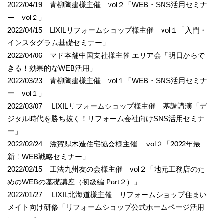
2022/04/19 青柳陶建様主催 vol２「WEB・SNS活用セミナ
ー vol２」
2022/04/15 LIXILリフォームショップ様主催 vol１「入門・
インスタグラム基礎セミナー」
2022/04/06 マド本舗中国支社様主催 エリア会「明日からで
きる！効果的なWEB活用」
2022/03/23 青柳陶建様主催 vol１「WEB・SNS活用セミナ
ー vol１」
2022/03/07 LIXILリフォームショップ様主催 基調講演「デ
ジタル時代を勝ち抜く！リフォーム会社向けSNS活用セミナ
ー」
2022/02/24 滋賀県木造住宅協会様主催 vol２「2022年最
新！WEB戦略セミナー」
2022/02/15 工法九州友の会様主催 vol２「地元工務店のた
めのWEBの基礎講座（初級編 Part２）」
2022/01/27 LIXIL北海道様主催 リフォームショップ住まい
メイト向け研修「リフォームショップ公式ホームページ活用