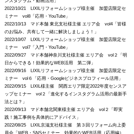
ンスタグラム・動画活用」
2022/10/21 LIXILリフォームショップ様主催 加盟店限定セ
ミナー vol8「応用・YouTube」
2022/10/13 マド本舗 東北支社様主催 エリア会 vol4「皆様
のお悩み、共有して一緒に解決しましょう！」
2022/10/07 LIXILリフォームショップ様主催 加盟店限定セ
ミナー vol7「入門・YouTube」
2022/09/27 マド本舗神奈川支社様主催 エリア会 vol２「明
日からできる！効果的なWEB活用 第二弾」
2022/09/16 LIXILリフォームショップ様主催 加盟店限定セ
ミナー vol６「応用・Googleビジネスプロフィール活用」
2022/09/15 LIXIL様主催 関西エリア限定2022年度センスア
ップセミナー vol２「進化するインスタグラム活用の最新手
法とは？」
2022/09/13 マド本舗北関東様主催 エリア会 vol２「即実
践！施工事例を具体的にアドバイス」
2022/08/25 LIXIL京滋支社様主催 第３回リフォーム向上委
員会「WEB・SNSセミナー 効果的なWEB活用（応用編）