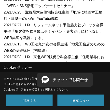
「WEB・SNS活用アップデートセミナー」
2021/07/29 滋賀県木造住宅協会様主催「地域に根差す工務
店・建築士のためにYouTube戦略
2021/07/27 LIXILリフォームネット甲信越支社ブロック会様
主催「集客難を吹き飛ばせ！イベント集客だけに頼らない、
WEB集客を武器にする」
2021/07/13 WB工法九州友の会様主催「地元工務店のための
WEBの基礎講座（初級編）」
2021/07/08 LIXIL東北WEB販促分科会様主催「住宅業界にお
ける動画の今 YouTubeとYouTube広告」
Cookieポリシー
2021/06/21 ERA ブロック会様主催「住宅業界における
WEB、SNSと動画の今 ー 進化する活用実態と成果 ー」
当サイトではCookieを使用します。
2021/05/28 マド本舗 東北エリア会様主催「明日からでき
Cookieの使用に関する詳細は 「
プライバシーポリシー
」をご覧ください。
る！効果的なWEB活用」
Cookieを受け入れるか拒否するか選択してください。
2021/05/26 日本板硝子・ひのまるチェーン大阪支部関西部会
同意する
同意しない
様主催「実録・住宅業界の営業戦略 ホームページ＆SNSが
営業の何を変えたのか」