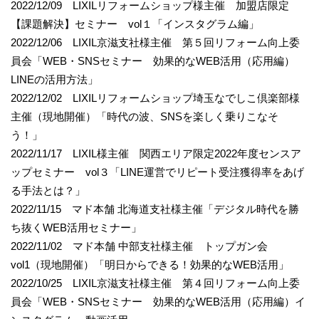
2022/12/09 LIXILリフォームショップ様主催 加盟店限定
【課題解決】セミナー vol１「インスタグラム編」
2022/12/06 LIXIL京滋支社様主催 第５回リフォーム向上委
員会「WEB・SNSセミナー 効果的なWEB活用（応用編）
LINEの活用方法」
2022/12/02 LIXILリフォームショップ埼玉なでしこ倶楽部様
主催（現地開催）「時代の波、SNSを楽しく乗りこなそ
う！」
2022/11/17 LIXIL様主催 関西エリア限定2022年度センスア
ップセミナー vol３「LINE運営でリピート受注獲得率をあげ
る手法とは？」
2022/11/15 マド本舗 北海道支社様主催「デジタル時代を勝
ち抜くWEB活用セミナー」
2022/11/02 マド本舗 中部支社様主催 トップガン会
vol1（現地開催）「明日からできる！効果的なWEB活用」
2022/10/25 LIXIL京滋支社様主催 第４回リフォーム向上委
員会「WEB・SNSセミナー 効果的なWEB活用（応用編）イ