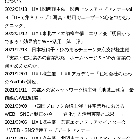
について」
2022/01/13 LIXIL関西様主催 関西センスアップセミナーvol
４「HPで集客アップ！写真・動画でユーザーの心をつかむテ
クニック」
2022/01/12 LIXIL東北マド本舗様主催 エリア会「明日から
できる！効果的なWEB活用 第二弾」
2021/12/13 日本板硝子・ひのまるチェーン東京支部様主催
「実録・住宅業界の営業戦略 ホームページ＆SNSが営業の
何を変えたのか」
2021/12/03 LIXIL様主催 LIXILアカデミー「住宅会社のため
のYouTube講座」
2021/11/11 京都木の家ネットワーク様主催「地域工務店 最
前線のWEB戦略」
2021/09/09 中四国ブロック会様主催「住宅業界における
WEB、SNSと動画の今 ー 進化する活用実態と成果 ー」
2021/08/06 LIXIL様主催 関東エクステリアマイスター会
「WEB・SNS活用アップデートセミナー」
2021/08/05 LIXIL様主催 北関東エクステリアマイスター会