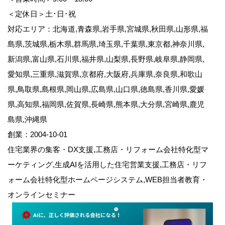
＜定休日＞土･日･祝
対応エリア：北海道,青森県,岩手県,宮城県,秋田県,山形県,福
島県,茨城県,栃木県,群馬県,埼玉県,千葉県,東京都,神奈川県,
新潟県,富山県,石川県,福井県,山梨県,長野県,岐阜県,静岡県,
愛知県,三重県,滋賀県,京都府,大阪府,兵庫県,奈良県,和歌山
県,鳥取県,島根県,岡山県,広島県,山口県,徳島県,香川県,愛媛
県,高知県,福岡県,佐賀県,長崎県,熊本県,大分県,宮崎県,鹿児
島県,沖縄県
創業：2004-10-01
住宅業界の集客・DX支援,工務店・リフォーム会社特化型マ
ーケティング,生成AIを活用した住宅営業支援,工務店・リフ
ォーム会社特化型ホームページシステム,WEB担当者教育・
オンラインセミナー