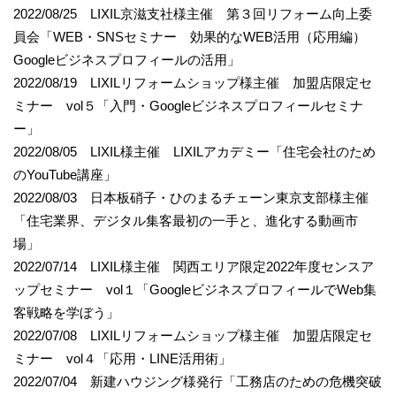
2022/08/25 LIXIL京滋支社様主催 第３回リフォーム向上委
員会「WEB・SNSセミナー 効果的なWEB活用（応用編）
Googleビジネスプロフィールの活用」
2022/08/19 LIXILリフォームショップ様主催 加盟店限定セ
ミナー vol５「入門・Googleビジネスプロフィールセミナ
ー」
2022/08/05 LIXIL様主催 LIXILアカデミー「住宅会社のため
のYouTube講座」
2022/08/03 日本板硝子・ひのまるチェーン東京支部様主催
「住宅業界、デジタル集客最初の一手と、進化する動画市
場」
2022/07/14 LIXIL様主催 関西エリア限定2022年度センスア
ップセミナー vol１「GoogleビジネスプロフィールでWeb集
客戦略を学ぼう」
2022/07/08 LIXILリフォームショップ様主催 加盟店限定セ
ミナー vol４「応用・LINE活用術」
2022/07/04 新建ハウジング様発行「工務店のための危機突破