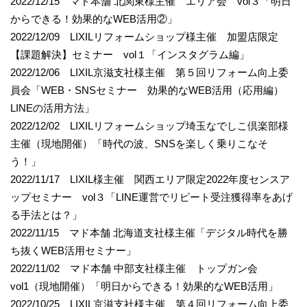
2022/12/15 マド本舗 北関東様主催 エリア会 vol３「明日
からできる！効果的なWEB活用②」
2022/12/09 LIXILリフォームショップ様主催 加盟店限定
【課題解決】セミナー vol１「インスタグラム編」
2022/12/06 LIXIL京滋支社様主催 第５回リフォーム向上委
員会「WEB・SNSセミナー 効果的なWEB活用（応用編）
LINEの活用方法」
2022/12/02 LIXILリフォームショップ埼玉なでしこ倶楽部様
主催（現地開催）「時代の波、SNSを楽しく乗りこなそ
う！」
2022/11/17 LIXIL様主催 関西エリア限定2022年度センスア
ップセミナー vol３「LINE運営でリピート受注獲得率をあげ
る手法とは？」
2022/11/15 マド本舗 北海道支社様主催「デジタル時代を勝
ち抜くWEB活用セミナー」
2022/11/02 マド本舗 中部支社様主催 トップガン会
vol1（現地開催）「明日からできる！効果的なWEB活用」
2022/10/25 LIXIL京滋支社様主催 第４回リフォーム向上委