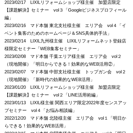
2023/02/17 LIXILリフォームショップ様主催 加盟店限定
【課題解決】セミナー vol３「Googleビジネスプロフィール
編」
2023/02/16 マド本舗 東北支社様主催 エリア会 vol４「イ
ベント集客のためのホームページ＆SNS具体的手法」
2023/02/14 LIXIL九州様主催 LIXILリフォームネット登録店
様限定セミナー「WEB集客セミナー」
2023/02/08 マド本舗 千葉エリア様主催 エリア会 vol２
（現地開催）「明日からできる！効果的なWEB活用②」
2023/02/07 マド本舗 中部支社様主催 トップガン会 vol２
（現地開催）「新時代の効果的なWEB活用」
2023/01/20 LIXILリフォームショップ様主催 加盟店限定
【課題解決】セミナー vol２「LINE活用術編」
2023/01/13 LIXIL様主催 関西エリア限定2022年度センスアッ
プセミナー vol４「お悩み相談編」
2022/12/20 マド本舗 北陸様主催 エリア会 vol１「明日か
らできる！効果的なWEB活用」