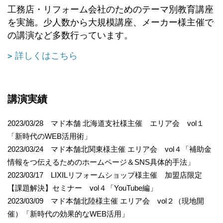
工務店・リフォーム会社のためのテーマ別教育講座
を実施。少人数から大規模講座、メーカー様主催で
の講演など多数行っています。
詳しくはこちら
講演実績
2023/03/28 マド本舗 北海道支社様主催 エリア会 vol１
「新時代のWEB活用術」
2023/03/24 マド本舗北関東様主催 エリア会 vol４「補助金
情報をつ伝えるためのホームページ＆SNS具体的手法」
2023/03/17 LIXILリフォームショップ様主催 加盟店限定
【課題解決】セミナー vol４「YouTube編」
2023/03/09 マド本舗北陸様主催 エリア会 vol２（現地開
催）「新時代の効果的なWEB活用」