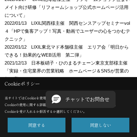
メイト向け研修「リフォームショップ公式ホームページ活用
について」
2022/01/13 LIXIL関西様主催 関西センスアップセミナーvol
４「HPで集客アップ！写真・動画でユーザーの心をつかむテ
クニック」
2022/01/12 LIXIL東北マド本舗様主催 エリア会「明日から
できる！効果的なWEB活用 第二弾」
2021/12/13 日本板硝子・ひのまるチェーン東京支部様主催
「実録・住宅業界の営業戦略 ホームページ＆SNSが営業の
何を変えたのか」
Cookieポリシー
2021/12/03 LIXIL様主催 LIXILアカデミー「住宅会社のため
のYouTube講座」
当サイトではCookieを使用します。
2021/11/11 京都木の家ネットワーク様主催「地域工務店 最
Cookieの使用に関する詳細は 「
プライバシーポリシー
」をご覧ください。
前線のWEB戦略」
Cookieを受け入れるか拒否するか選択してください。
2021/09/09 中四国ブロック会様主催「住宅業界における
同意する
同意しない
WEB、SNSと動画の今 ー 進化する活用実態と成果 ー」
2021/08/06 LIXIL様主催 関東エクステリアマイスター会