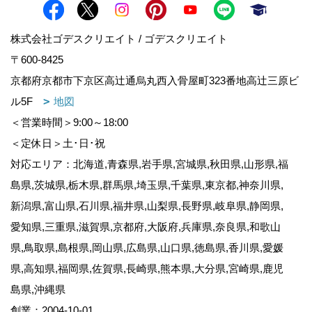
株式会社ゴデスクリエイト / ゴデスクリエイト
〒600-8425
京都府京都市下京区高辻通烏丸西入骨屋町323番地高辻三原ビ
ル5F
地図
＜営業時間＞9:00～18:00
＜定休日＞土･日･祝
対応エリア：北海道,青森県,岩手県,宮城県,秋田県,山形県,福
島県,茨城県,栃木県,群馬県,埼玉県,千葉県,東京都,神奈川県,
新潟県,富山県,石川県,福井県,山梨県,長野県,岐阜県,静岡県,
愛知県,三重県,滋賀県,京都府,大阪府,兵庫県,奈良県,和歌山
県,鳥取県,島根県,岡山県,広島県,山口県,徳島県,香川県,愛媛
県,高知県,福岡県,佐賀県,長崎県,熊本県,大分県,宮崎県,鹿児
島県,沖縄県
創業：2004-10-01