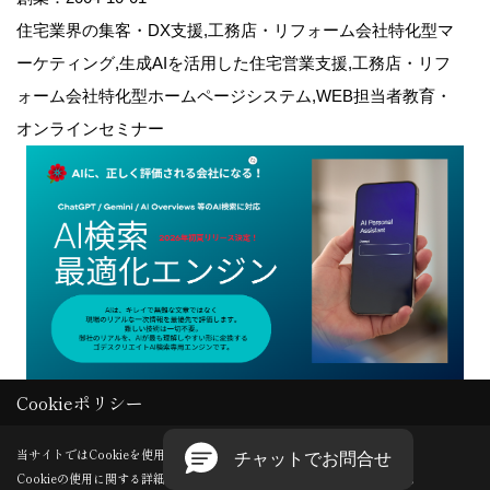
住宅業界の集客・DX支援,工務店・リフォーム会社特化型マ
ーケティング,生成AIを活用した住宅営業支援,工務店・リフ
ォーム会社特化型ホームページシステム,WEB担当者教育・
オンラインセミナー
Cookieポリシー
Copyright (c) GODDESS CREATE. All Rights Reserved.
当サイトではCookieを使用します。
Cookieの使用に関する詳細は 「
プライバシーポリシー
」をご覧ください。
Produced by
ゴデスクリエイト