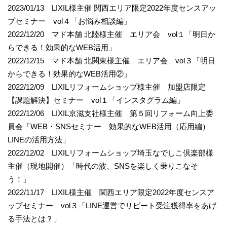
2023/01/13 LIXIL様主催 関西エリア限定2022年度センスアッ
プセミナー vol４「お悩み相談編」
2022/12/20 マド本舗 北陸様主催 エリア会 vol１「明日か
らできる！効果的なWEB活用」
2022/12/15 マド本舗 北関東様主催 エリア会 vol３「明日
からできる！効果的なWEB活用②」
2022/12/09 LIXILリフォームショップ様主催 加盟店限定
【課題解決】セミナー vol１「インスタグラム編」
2022/12/06 LIXIL京滋支社様主催 第５回リフォーム向上委
員会「WEB・SNSセミナー 効果的なWEB活用（応用編）
LINEの活用方法」
2022/12/02 LIXILリフォームショップ埼玉なでしこ倶楽部様
主催（現地開催）「時代の波、SNSを楽しく乗りこなそ
う！」
2022/11/17 LIXIL様主催 関西エリア限定2022年度センスア
ップセミナー vol３「LINE運営でリピート受注獲得率をあげ
る手法とは？」