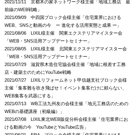
2021/11/11 京都木の家ネットワーク様主催「地域工務店 最
前線のWEB戦略」
2021/09/09 中四国ブロック会様主催「住宅業界における
WEB、SNSと動画の今 ー 進化する活用実態と成果 ー」
2021/08/06 LIXIL様主催 関東エクステリアマイスター会
「WEB・SNS活用アップデートセミナー」
2021/08/05 LIXIL様主催 北関東エクステリアマイスター会
「WEB・SNS活用アップデートセミナー」
2021/07/29 滋賀県木造住宅協会様主催「地域に根差す工務
店・建築士のためにYouTube戦略
2021/07/27 LIXILリフォームネット甲信越支社ブロック会様
主催「集客難を吹き飛ばせ！イベント集客だけに頼らない、
WEB集客を武器にする」
2021/07/13 WB工法九州友の会様主催「地元工務店のための
WEBの基礎講座（初級編）」
2021/07/08 LIXIL東北WEB販促分科会様主催「住宅業界にお
ける動画の今 YouTubeとYouTube広告」
2021/06/21 ERA ブロック会様主催「住宅業界における