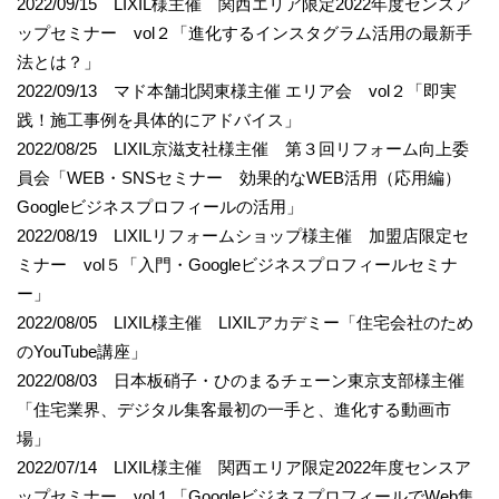
2022/09/15 LIXIL様主催 関西エリア限定2022年度センスア
ップセミナー vol２「進化するインスタグラム活用の最新手
法とは？」
2022/09/13 マド本舗北関東様主催 エリア会 vol２「即実
践！施工事例を具体的にアドバイス」
2022/08/25 LIXIL京滋支社様主催 第３回リフォーム向上委
員会「WEB・SNSセミナー 効果的なWEB活用（応用編）
Googleビジネスプロフィールの活用」
2022/08/19 LIXILリフォームショップ様主催 加盟店限定セ
ミナー vol５「入門・Googleビジネスプロフィールセミナ
ー」
2022/08/05 LIXIL様主催 LIXILアカデミー「住宅会社のため
のYouTube講座」
2022/08/03 日本板硝子・ひのまるチェーン東京支部様主催
「住宅業界、デジタル集客最初の一手と、進化する動画市
場」
2022/07/14 LIXIL様主催 関西エリア限定2022年度センスア
ップセミナー vol１「GoogleビジネスプロフィールでWeb集