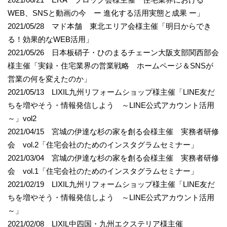
WEB、SNSと動画の今 ー 進化する活用実態と成果 ー」
2021/05/28 マド本舗 東北エリア会様主催「明日からでき
る！効果的なWEB活用」
2021/05/26 日本板硝子・ひのまるチェーン大阪支部関西部会
様主催「実録・住宅業界の営業戦略 ホームページ＆SNSが
営業の何を変えたのか」
2021/05/13 LIXIL九州リフォームショップ様主催「LINE友だ
ちを増やそう・情報発信しよう ～LINE公式アカウント活用
～」vol2
2021/04/15 宮城の伊達な杉の家を創る会様主催 実務者研修
会 vol.2「住宅会社のためのインスタグラムセミナー」
2021/03/04 宮城の伊達な杉の家を創る会様主催 実務者研修
会 vol.1「住宅会社のためのインスタグラムセミナー」
2021/02/19 LIXIL九州リフォームショップ様主催「LINE友だ
ちを増やそう・情報発信しよう ～LINE公式アカウント活用
～」
2021/02/08 LIXIL中四国・九州エクステリア様主催