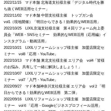
2022/11/15 マド本舗 北海道支社様主催「デジタル時代を勝
ち抜くWEB活用セミナー」
2022/11/02 マド本舗 中部支社様主催 トップガン会
vol1（現地開催）「明日からできる！効果的なWEB活用」
2022/10/25 LIXIL京滋支社様主催 第４回リフォーム向上委
員会「WEB・SNSセミナー 効果的なWEB活用（応用編）イ
ンスタグラム・動画活用」
2022/10/21 LIXILリフォームショップ様主催 加盟店限定セ
ミナー vol8「応用・YouTube」
2022/10/13 マド本舗 東北支社様主催 エリア会 vol4「皆様
のお悩み、共有して一緒に解決しましょう！」
2022/10/07 LIXILリフォームショップ様主催 加盟店限定セ
ミナー vol7「入門・YouTube」
2022/09/27 マド本舗神奈川支社様主催 エリア会 vol２「明
日からできる！効果的なWEB活用 第二弾」
2022/09/16 LIXILリフォームショップ様主催 加盟店限定セ
ミナー vol６「応用・Googleビジネスプロフィール活用」