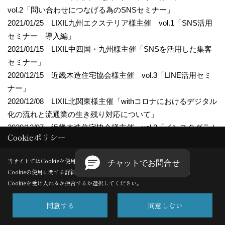
vol.2「問い合わせにつなげる為のSNSセミナー」
2021/01/25 LIXIL九州エクステリア様主催 vol.1「SNS活用
セミナー 導入編」
2021/01/15 LIXIL中四国・九州様主催「SNSを活用した集客
セミナー」
2020/12/15 近畿木造住宅協会様主催 vol.3「LINE活用セミ
ナー」
2020/12/08 LIXIL北関東様主催「withコロナにおけるデジタル
化の流れと流通業の生き残り対応について」
2020/12/07 近畿木造住宅協会様主催 vol.2「インスタグラム
Cookieポリシー
セミナー」
2020/11/24 近畿木造住宅協会様主催 vol.1「住宅会社が知っ
当サイトではCookieを使用します。
ておくべきSNS活用セミナー」
Cookieの使用に関する詳細は 「
プライバシーポリシー
」をご覧ください。
2020/10/29 北陸型木の住まい研究会様主催「地域工務店の
Cookieを受け入れるか拒否するか選択してください。
SNS集客術」
同意する
同意しない
2020/10/22 GLホーム様主催「来場・受注につながるWEB戦
略セミナー」