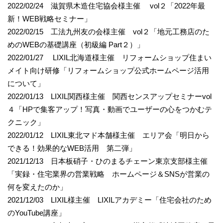
2022/02/24 滋賀県木造住宅協会様主催 vol２「2022年最
新！WEB戦略セミナー」
2022/02/15 工法九州友の会様主催 vol２「地元工務店のた
めのWEBの基礎講座（初級編 Part２）」
2022/01/27 LIXIL北海道様主催 リフォームショップ住まい
メイト向け研修「リフォームショップ公式ホームページ活用
について」
2022/01/13 LIXIL関西様主催 関西センスアップセミナーvol
４「HPで集客アップ！写真・動画でユーザーの心をつかむテ
クニック」
2022/01/12 LIXIL東北マド本舗様主催 エリア会「明日から
できる！効果的なWEB活用 第二弾」
2021/12/13 日本板硝子・ひのまるチェーン東京支部様主催
「実録・住宅業界の営業戦略 ホームページ＆SNSが営業の
何を変えたのか」
2021/12/03 LIXIL様主催 LIXILアカデミー「住宅会社のため
のYouTube講座」