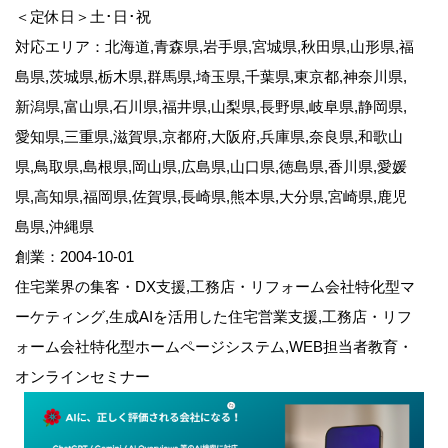
＜定休日＞土･日･祝
対応エリア：北海道,青森県,岩手県,宮城県,秋田県,山形県,福
島県,茨城県,栃木県,群馬県,埼玉県,千葉県,東京都,神奈川県,
新潟県,富山県,石川県,福井県,山梨県,長野県,岐阜県,静岡県,
愛知県,三重県,滋賀県,京都府,大阪府,兵庫県,奈良県,和歌山
県,鳥取県,島根県,岡山県,広島県,山口県,徳島県,香川県,愛媛
県,高知県,福岡県,佐賀県,長崎県,熊本県,大分県,宮崎県,鹿児
島県,沖縄県
創業：2004-10-01
住宅業界の集客・DX支援,工務店・リフォーム会社特化型マ
ーケティング,生成AIを活用した住宅営業支援,工務店・リフ
ォーム会社特化型ホームページシステム,WEB担当者教育・
オンラインセミナー