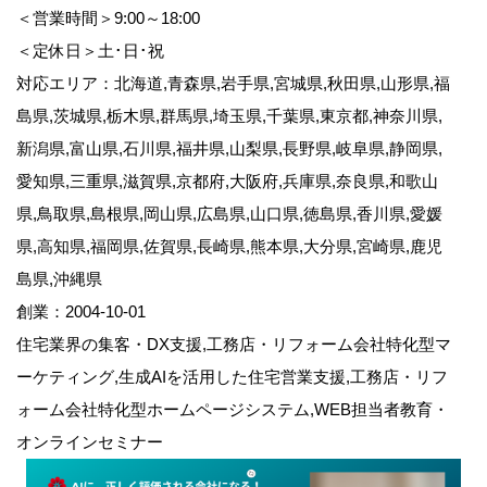
＜営業時間＞9:00～18:00
＜定休日＞土･日･祝
対応エリア：北海道,青森県,岩手県,宮城県,秋田県,山形県,福
島県,茨城県,栃木県,群馬県,埼玉県,千葉県,東京都,神奈川県,
新潟県,富山県,石川県,福井県,山梨県,長野県,岐阜県,静岡県,
愛知県,三重県,滋賀県,京都府,大阪府,兵庫県,奈良県,和歌山
県,鳥取県,島根県,岡山県,広島県,山口県,徳島県,香川県,愛媛
県,高知県,福岡県,佐賀県,長崎県,熊本県,大分県,宮崎県,鹿児
島県,沖縄県
創業：2004-10-01
住宅業界の集客・DX支援,工務店・リフォーム会社特化型マ
ーケティング,生成AIを活用した住宅営業支援,工務店・リフ
ォーム会社特化型ホームページシステム,WEB担当者教育・
オンラインセミナー