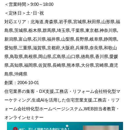
＜営業時間＞9:00～18:00
＜定休日＞土･日･祝
対応エリア：北海道,青森県,岩手県,宮城県,秋田県,山形県,福
島県,茨城県,栃木県,群馬県,埼玉県,千葉県,東京都,神奈川県,
新潟県,富山県,石川県,福井県,山梨県,長野県,岐阜県,静岡県,
愛知県,三重県,滋賀県,京都府,大阪府,兵庫県,奈良県,和歌山
県,鳥取県,島根県,岡山県,広島県,山口県,徳島県,香川県,愛媛
県,高知県,福岡県,佐賀県,長崎県,熊本県,大分県,宮崎県,鹿児
島県,沖縄県
創業：2004-10-01
住宅業界の集客・DX支援,工務店・リフォーム会社特化型マ
ーケティング,生成AIを活用した住宅営業支援,工務店・リフ
ォーム会社特化型ホームページシステム,WEB担当者教育・
オンラインセミナー