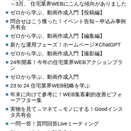
～3月、 住宅業界WEBにこんな傾向がありました
ゼロから学ぶ、動画作成入門【投稿編】
問合せはこう獲った！イベント告知～申込み事例
共有会
ゼロから学ぶ、動画作成入門【編集編】
新たな運用フェーズ！ホームページ✕ChatGPT
ゼロから学ぶ、動画作成入門【撮影編】
24年開幕！今年の住宅業界WEBアクションプラ
ン
ゼロから学ぶ、動画作成入門
23 to 24 住宅業界WEB戦略を学ぶ
年末に向けて参考に！WEB集客劇的改善ビフォ
ーアフター集
実物を見て→マネて→モノにする！Goodインス
タ共有会
一問一答！質問回答Liveミーティング