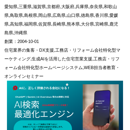
愛知県,三重県,滋賀県,京都府,大阪府,兵庫県,奈良県,和歌山
県,鳥取県,島根県,岡山県,広島県,山口県,徳島県,香川県,愛媛
県,高知県,福岡県,佐賀県,長崎県,熊本県,大分県,宮崎県,鹿児
島県,沖縄県
創業：2004-10-01
住宅業界の集客・DX支援,工務店・リフォーム会社特化型マ
ーケティング,生成AIを活用した住宅営業支援,工務店・リフ
ォーム会社特化型ホームページシステム,WEB担当者教育・
オンラインセミナー