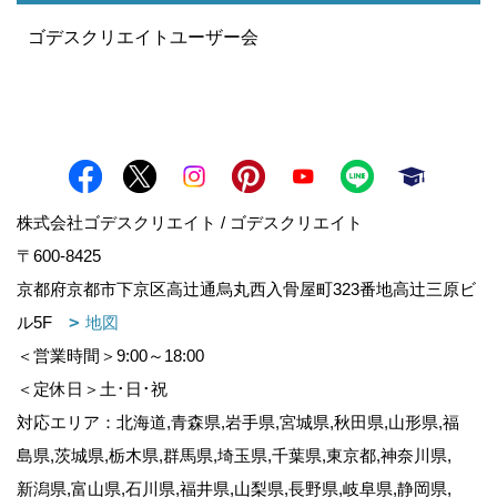
ゴデスクリエイトユーザー会
株式会社ゴデスクリエイト / ゴデスクリエイト
〒600-8425
京都府京都市下京区高辻通烏丸西入骨屋町323番地高辻三原ビ
ル5F
地図
＜営業時間＞9:00～18:00
＜定休日＞土･日･祝
対応エリア：北海道,青森県,岩手県,宮城県,秋田県,山形県,福
島県,茨城県,栃木県,群馬県,埼玉県,千葉県,東京都,神奈川県,
新潟県,富山県,石川県,福井県,山梨県,長野県,岐阜県,静岡県,