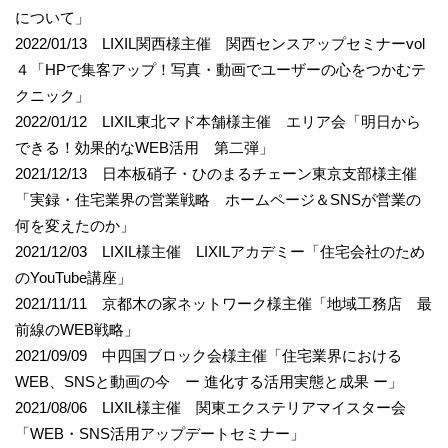
について」
2022/01/13 LIXIL関西様主催 関西センスアップセミナーvol
４「HPで集客アップ！写真・動画でユーザーの心をつかむテ
クニック」
2022/01/12 LIXIL東北マド本舗様主催 エリア会「明日から
できる！効果的なWEB活用 第二弾」
2021/12/13 日本板硝子・ひのまるチェーン東京支部様主催
「実録・住宅業界の営業戦略 ホームページ＆SNSが営業の
何を変えたのか」
2021/12/03 LIXIL様主催 LIXILアカデミー「住宅会社のため
のYouTube講座」
2021/11/11 京都木の家ネットワーク様主催「地域工務店 最
前線のWEB戦略」
2021/09/09 中四国ブロック会様主催「住宅業界における
WEB、SNSと動画の今 ー 進化する活用実態と成果 ー」
2021/08/06 LIXIL様主催 関東エクステリアマイスター会
「WEB・SNS活用アップデートセミナー」