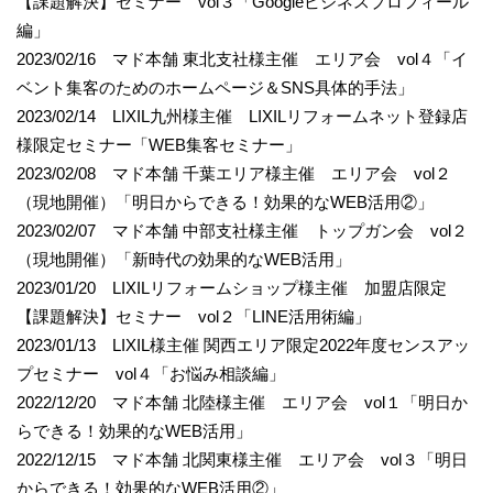
【課題解決】セミナー vol３「Googleビジネスプロフィール
編」
2023/02/16 マド本舗 東北支社様主催 エリア会 vol４「イ
ベント集客のためのホームページ＆SNS具体的手法」
2023/02/14 LIXIL九州様主催 LIXILリフォームネット登録店
様限定セミナー「WEB集客セミナー」
2023/02/08 マド本舗 千葉エリア様主催 エリア会 vol２
（現地開催）「明日からできる！効果的なWEB活用②」
2023/02/07 マド本舗 中部支社様主催 トップガン会 vol２
（現地開催）「新時代の効果的なWEB活用」
2023/01/20 LIXILリフォームショップ様主催 加盟店限定
【課題解決】セミナー vol２「LINE活用術編」
2023/01/13 LIXIL様主催 関西エリア限定2022年度センスアッ
プセミナー vol４「お悩み相談編」
2022/12/20 マド本舗 北陸様主催 エリア会 vol１「明日か
らできる！効果的なWEB活用」
2022/12/15 マド本舗 北関東様主催 エリア会 vol３「明日
からできる！効果的なWEB活用②」