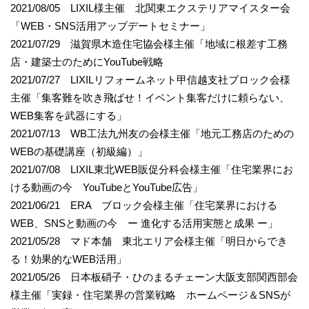
2021/08/05 LIXIL様主催 北関東エクステリアマイスター会
「WEB・SNS活用アップデートセミナー」
2021/07/29 滋賀県木造住宅協会様主催「地域に根差す工務
店・建築士のためにYouTube戦略
2021/07/27 LIXILリフォームネット甲信越支社ブロック会様
主催「集客難を吹き飛ばせ！イベント集客だけに頼らない、
WEB集客を武器にする」
2021/07/13 WB工法九州友の会様主催「地元工務店のための
WEBの基礎講座（初級編）」
2021/07/08 LIXIL東北WEB販促分科会様主催「住宅業界にお
ける動画の今 YouTubeとYouTube広告」
2021/06/21 ERA ブロック会様主催「住宅業界における
WEB、SNSと動画の今 ー 進化する活用実態と成果 ー」
2021/05/28 マド本舗 東北エリア会様主催「明日からでき
る！効果的なWEB活用」
2021/05/26 日本板硝子・ひのまるチェーン大阪支部関西部会
様主催「実録・住宅業界の営業戦略 ホームページ＆SNSが