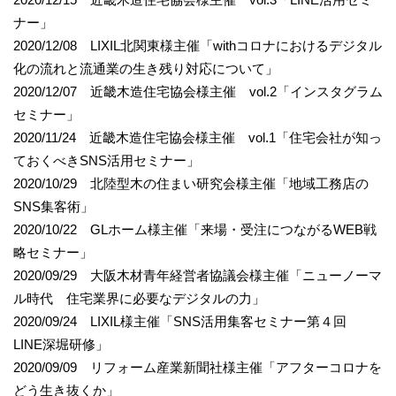
ナー」
2020/12/08 LIXIL北関東様主催「withコロナにおけるデジタル
化の流れと流通業の生き残り対応について」
2020/12/07 近畿木造住宅協会様主催 vol.2「インスタグラム
セミナー」
2020/11/24 近畿木造住宅協会様主催 vol.1「住宅会社が知っ
ておくべきSNS活用セミナー」
2020/10/29 北陸型木の住まい研究会様主催「地域工務店の
SNS集客術」
2020/10/22 GLホーム様主催「来場・受注につながるWEB戦
略セミナー」
2020/09/29 大阪木材青年経営者協議会様主催「ニューノーマ
ル時代 住宅業界に必要なデジタルの力」
2020/09/24 LIXIL様主催「SNS活用集客セミナー第４回
LINE深堀研修」
2020/09/09 リフォーム産業新聞社様主催「アフターコロナを
どう生き抜くか」