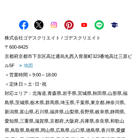
株式会社ゴデスクリエイト / ゴデスクリエイト
〒600-8425
京都府京都市下京区高辻通烏丸西入骨屋町323番地高辻三原ビ
ル5F
地図
＜営業時間＞9:00～18:00
＜定休日＞土･日･祝
対応エリア：北海道,青森県,岩手県,宮城県,秋田県,山形県,福
島県,茨城県,栃木県,群馬県,埼玉県,千葉県,東京都,神奈川県,
新潟県,富山県,石川県,福井県,山梨県,長野県,岐阜県,静岡県,
愛知県,三重県,滋賀県,京都府,大阪府,兵庫県,奈良県,和歌山
県,鳥取県,島根県,岡山県,広島県,山口県,徳島県,香川県,愛媛